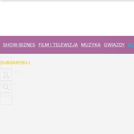
Udostępnij
23
Skomentuj
SHOW-BIZNES
FILM I TELEWIZJA
MUZYKA
GWIAZDY
DO
SUBSKRYBUJ
ZALOGUJ
SZUKAJ
MENU