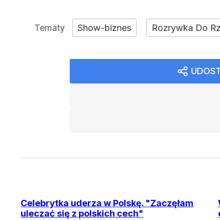
Show-biznes
Rozrywka Do R
UDOST
Celebrytka uderza w Polskę. "Zaczęłam
uleczać się z polskich cech"