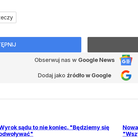
zeczy
ĘPNIJ
Obserwuj nas
w
Google News
Dodaj jako
źródło w Google
Wyrok sądu to nie koniec. "Będziemy się
Nowa
odwoływać"
"Wszy