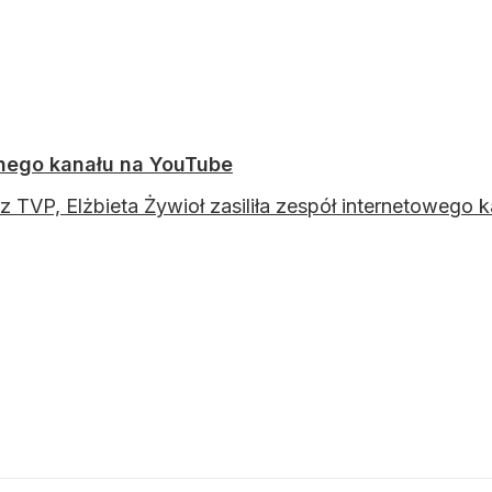
nego kanału na YouTube
z TVP, Elżbieta Żywioł zasiliła zespół internetowego 