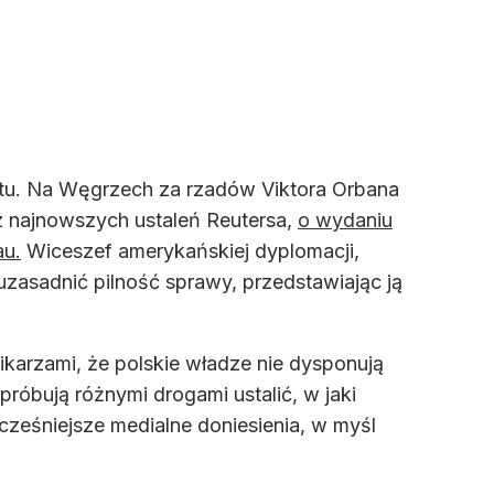
tu. Na Węgrzech za rzadów Viktora Orbana
 z najnowszych ustaleń Reutersa,
o wydaniu
au.
Wiceszef amerykańskiej dyplomacji,
uzasadnić pilność sprawy, przedstawiając ją
karzami, że polskie władze nie dysponują
róbują różnymi drogami ustalić, w jaki
 wcześniejsze medialne doniesienia, w myśl