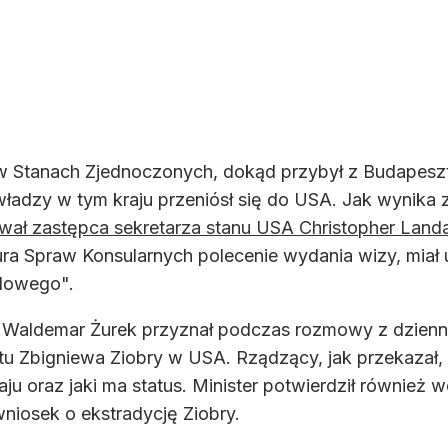
w Stanach Zjednoczonych, dokąd przybył z Budapesz
 władzy w tym kraju przeniósł się do USA. Jak wynika
ował zastępca sekretarza stanu USA Christopher Land
ra Spraw Konsularnych polecenie wydania wizy, miał 
dowego".
i Waldemar Żurek przyznał podczas rozmowy z dzienni
u Zbigniewa Ziobry w USA. Rządzący, jak przekazał, p
raju oraz jaki ma status. Minister potwierdził również
niosek o ekstradycję Ziobry.