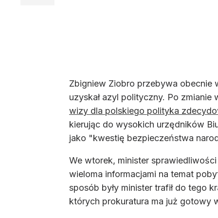
Zbigniew Ziobro przebywa obecnie 
uzyskał azyl polityczny. Po zmianie
wizy dla polskiego polityka zdecyd
kierując do wysokich urzędników Biu
jako "kwestię bezpieczeństwa naro
We wtorek, minister sprawiedliwośc
wieloma informacjami na temat pobyt
sposób były minister trafił do tego k
których prokuratura ma już gotowy w