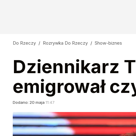
Do Rzeczy
/
Rozrywka Do Rzeczy
/
Show-biznes
Dziennikarz T
emigrował czy
Dodano:
20
maja
11:47