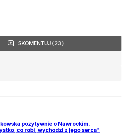
SKOMENTUJ
23
kowska pozytywnie o Nawrockim.
stko, co robi, wychodzi z jego serca"