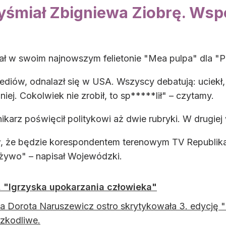
miał Zbigniewa Ziobrę. Wspom
ł w swoim najnowszym felietonie "Mea pulpa" dla "
diów, odnalazł się w USA. Wszyscy debatują: uciekł,
j. Cokolwiek nie zrobił, to sp*****lił" – czytamy.
nikarz poświęcił politykowi aż dwie rubryki. W drugie
 że będzie korespondentem terenowym TV Republika. 
 żywo" – napisał Wojewódzki.
 "Igrzyska upokarzania człowieka"
a Dorota Naruszewicz ostro skrytykowała 3. edycję "
szkodliwe.