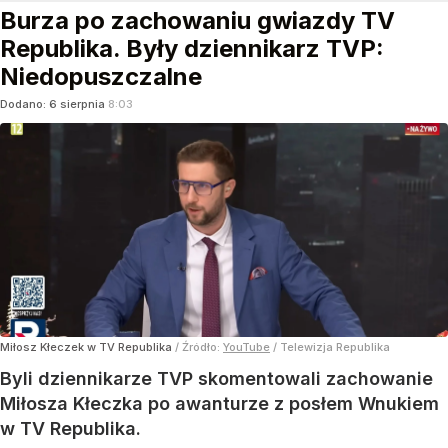
Burza po zachowaniu gwiazdy TV
Republika. Były dziennikarz TVP:
Niedopuszczalne
Dodano:
6
sierpnia
8:03
Miłosz Kłeczek w TV Republika
/ Źródło:
YouTube
/
Telewizja Republika
Byli dziennikarze TVP skomentowali zachowanie
Miłosza Kłeczka po awanturze z posłem Wnukiem
w TV Republika.