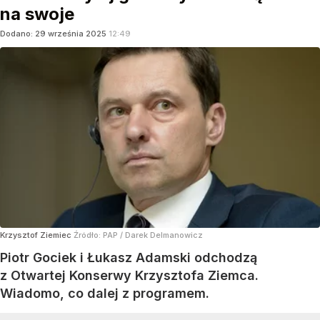
na swoje
Dodano:
29
września
2025
12:49
Krzysztof Ziemiec
Źródło:
PAP
/
Darek Delmanowicz
Piotr Gociek i Łukasz Adamski odchodzą
z Otwartej Konserwy Krzysztofa Ziemca.
Wiadomo, co dalej z programem.