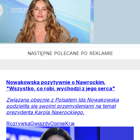
Nowakowska pozytywnie o Nawrockim.
"Wszystko, co robi, wychodzi z jego serca"
Związana obecnie z Polsatem Ida Nowakowska
podzieliła się swoimi przemyśleniami na temat
prezydenta Karola Nawrockiego.
Rozrywka
Gwiazdy
Opinie
Kraj