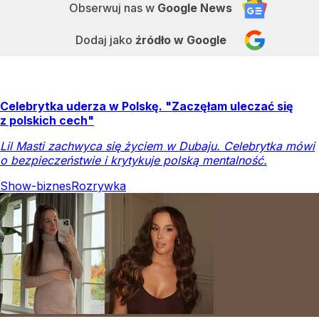
Obserwuj nas
w
Google News
Dodaj jako
źródło w Google
Celebrytka uderza w Polskę. "Zaczęłam uleczać się
z polskich cech"
Lil Masti zachwyca się życiem w Dubaju. Celebrytka mówi
o bezpieczeństwie i krytykuje polską mentalność.
Show-biznes
Rozrywka