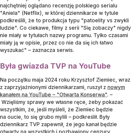
najchętniej oglądano recenzję polskiego serialu
"Aniela" (Netflix), w której dziennikarze w tytule
podkreślili, że to produkcja typu "patoelity vs zwykli
ludzie". Co ciekawe, filmy z serii "Się zobaczy" nigdy
nie miały w tytułach nazwy programu. Tylko czasami
miały ją w opisie, przez co nie da się ich łatwo
wyszukać" – zaznacza serwis.
Była gwiazda TVP na YouTube
Na początku maja 2024 roku Krzysztof Ziemiec, wraz
z zaprzyjaźnionymi dziennikarzami, ruszył z
nowym
kanałem na YouTube – "Otwarta Konserwa"
. –
Wzięliśmy sprawy we własne ręce, żeby pokazać
wszystkim, że, jeśli myśleli, że Ziemiec będzie
na oucie, to się grubo mylili – podkreślił. Były
dziennikarz TVP zapewnił, że jego kanał będzie
otwarty na wszystkich i pozbawiony cenzury.