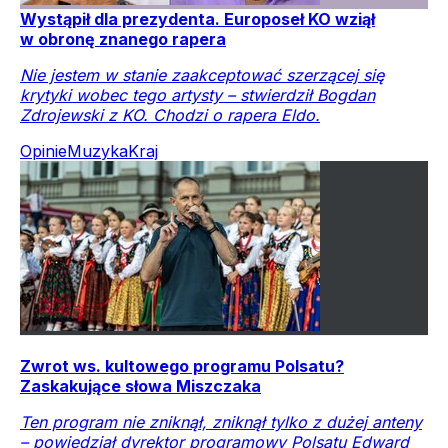
Wystąpił dla prezydenta. Europoseł KO wziął
w obronę znanego rapera
Nie jestem w stanie zaakceptować szerzącej się
krytyki wobec tego artysty – stwierdził Bogdan
Zdrojewski z KO. Chodzi o rapera Eldo.
Opinie
Muzyka
Kraj
Zwrot ws. kultowego programu Polsatu?
Zaskakujące słowa Miszczaka
Ten program nie zniknął, zniknął tylko z dużej anteny
– powiedział dyrektor programowy Polsatu Edward