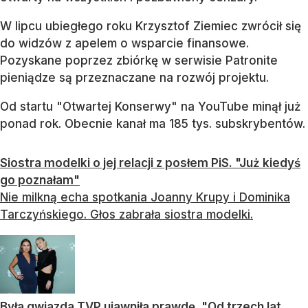
W lipcu ubiegłego roku Krzysztof Ziemiec zwrócił się
do widzów z apelem o wsparcie finansowe.
Pozyskane poprzez zbiórkę w serwisie Patronite
pieniądze są przeznaczane na rozwój projektu.
Od startu "Otwartej Konserwy" na YouTube minął już
ponad rok. Obecnie kanał ma 185 tys. subskrybentów.
Siostra modelki o jej relacji z posłem PiS. "Już kiedyś
go poznałam"
Nie milkną echa spotkania Joanny Krupy i Dominika
Tarczyńskiego. Głos zabrała siostra modelki.
Była gwiazda TVP ujawniła prawdę. "Od trzech lat