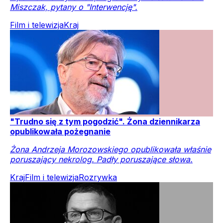
Miszczak, pytany o "Interwencję".
Film i telewizja
Kraj
"Trudno się z tym pogodzić". Żona dziennikarza
opublikowała pożegnanie
Żona Andrzeja Morozowskiego opublikowała właśnie
poruszający nekrolog. Padły poruszające słowa.
Kraj
Film i telewizja
Rozrywka