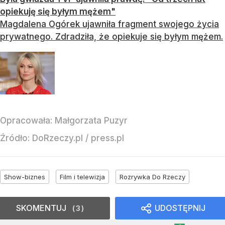
opiekuję się byłym mężem"
Magdalena Ogórek ujawniła fragment swojego życia
prywatnego. Zdradziła, że opiekuje się byłym mężem.
Opracowała:
Małgorzata Puzyr
Źródło:
DoRzeczy.pl
/
press.pl
Show-biznes
Film i telewizja
Rozrywka Do Rzeczy
SKOMENTUJ
UDOSTĘPNIJ
3