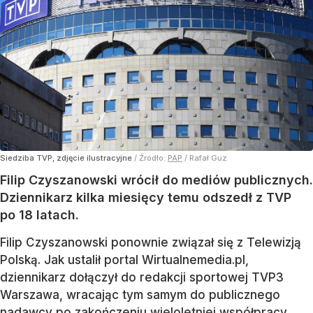
Siedziba TVP, zdjęcie ilustracyjne
/ Źródło:
PAP
/
Rafał Guz
Filip Czyszanowski wrócił do mediów publicznych.
Dziennikarz kilka miesięcy temu odszedł z TVP
po 18 latach.
Filip Czyszanowski ponownie związał się z Telewizją
Polską. Jak ustalił portal Wirtualnemedia.pl,
dziennikarz dołączył do redakcji sportowej TVP3
Warszawa, wracając tym samym do publicznego
nadawcy po zakończeniu
wieloletniej współpracy