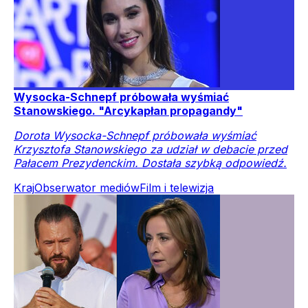
Wysocka-Schnepf próbowała wyśmiać
Stanowskiego. "Arcykapłan propagandy"
Dorota Wysocka-Schnepf próbowała wyśmiać
Krzysztofa Stanowskiego za udział w debacie przed
Pałacem Prezydenckim. Dostała szybką odpowiedź.
Kraj
Obserwator mediów
Film i telewizja