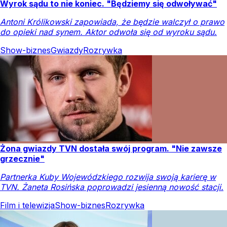
Wyrok sądu to nie koniec. "Będziemy się odwoływać"
Antoni Królikowski zapowiada, że będzie walczył o prawo
do opieki nad synem. Aktor odwoła się od wyroku sądu.
Show-biznes
Gwiazdy
Rozrywka
Żona gwiazdy TVN dostała swój program. "Nie zawsze
grzecznie"
Partnerka Kuby Wojewódzkiego rozwija swoją karierę w
TVN. Żaneta Rosińska poprowadzi jesienną nowość stacji.
Film i telewizja
Show-biznes
Rozrywka