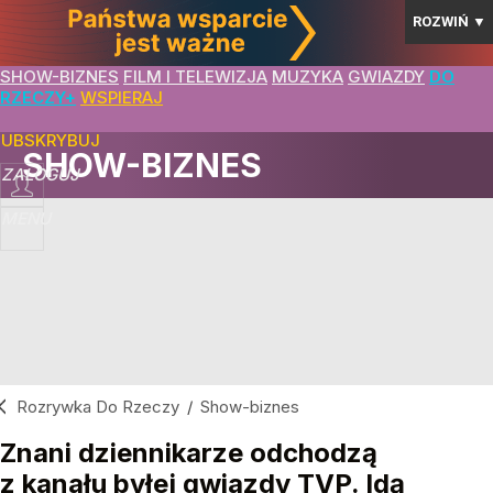
ROZWIŃ
▼
SHOW-BIZNES
FILM I TELEWIZJA
MUZYKA
GWIAZDY
DO
RZECZY+
WSPIERAJ
SUBSKRYBUJ
SHOW-BIZNES
ZALOGUJ
MENU
Rozrywka Do Rzeczy
/
Show-biznes
Znani dziennikarze odchodzą
z kanału byłej gwiazdy TVP. Idą