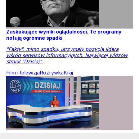
Zaskakujące wyniki oglądalności. Te programy
notują ogromne spadki
"Fakty", mimo spadku, utrzymały pozycję lidera
wśród serwisów informacyjnych. Najwięcej widzów
stracił "Dzisiaj".
Film i telewizja
Rozrywka
Kraj