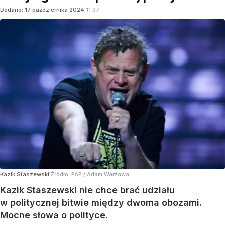
Dodano:
17
października
2024
11:37
Kazik Staszewski
Źródło:
PAP
/
Adam Warżawa
Kazik Staszewski nie chce brać udziału
w politycznej bitwie między dwoma obozami.
Mocne słowa o polityce.