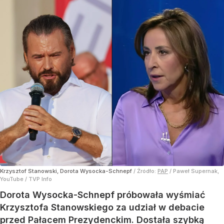
Krzysztof Stanowski, Dorota Wysocka-Schnepf
/ Źródło:
PAP
/
Paweł Supernak,
YouTube / TVP Info
Dorota Wysocka-Schnepf próbowała wyśmiać
Krzysztofa Stanowskiego za udział w debacie
przed Pałacem Prezydenckim. Dostała szybką