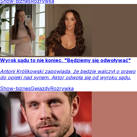
Show-biznes
Rozrywka
Wyrok sądu to nie koniec. "Będziemy się odwoływać"
Antoni Królikowski zapowiada, że będzie walczył o prawo
do opieki nad synem. Aktor odwoła się od wyroku sądu.
Show-biznes
Gwiazdy
Rozrywka