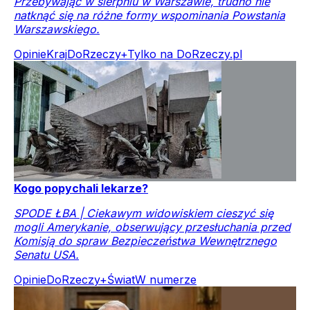
Przebywając w sierpniu w Warszawie, trudno nie
natknąć się na różne formy wspominania Powstania
Warszawskiego.
Opinie
Kraj
DoRzeczy+
Tylko na DoRzeczy.pl
Kogo popychali lekarze?
SPODE ŁBA | Ciekawym widowiskiem cieszyć się
mogli Amerykanie, obserwujący przesłuchania przed
Komisją do spraw Bezpieczeństwa Wewnętrznego
Senatu USA.
Opinie
DoRzeczy+
Świat
W numerze