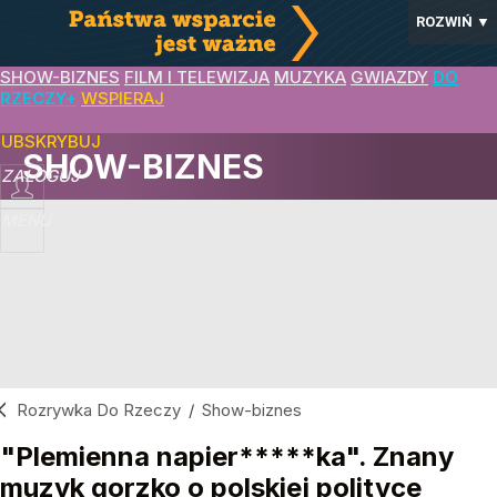
ROZWIŃ
▼
SHOW-BIZNES
FILM I TELEWIZJA
MUZYKA
GWIAZDY
DO
RZECZY+
WSPIERAJ
SUBSKRYBUJ
SHOW-BIZNES
ZALOGUJ
MENU
Rozrywka Do Rzeczy
/
Show-biznes
"Plemienna napier*****ka". Znany
muzyk gorzko o polskiej polityce