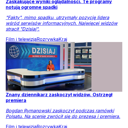
Zaskakujące wyniki oglądalności. Te programy
notują ogromne spadki
"Fakty", mimo spadku, utrzymały pozycję lidera
wśród serwisów informacyjnych. Najwięcej widzów
stracił "Dzisiaj".
Film i telewizja
Rozrywka
Kraj
Znany dziennikarz zaskoczył widzów. Ostrzegł
premiera
Bogdan Rymanowski zaskoczył podczas ramówki
Polsatu. Na scenie zwrócił się do prezesa i premiera.
Film i telewizja
Rozrywka
Kraj