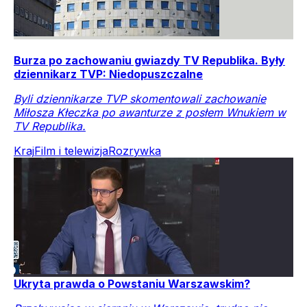
Burza po zachowaniu gwiazdy TV Republika. Były
dziennikarz TVP: Niedopuszczalne
Byli dziennikarze TVP skomentowali zachowanie
Miłosza Kłeczka po awanturze z posłem Wnukiem w
TV Republika.
Kraj
Film i telewizja
Rozrywka
Ukryta prawda o Powstaniu Warszawskim?