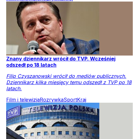
Znany dziennikarz wrócił do TVP. Wcześniej
odszedł po 18 latach
Filip Czyszanowski wrócił do mediów publicznych.
Dziennikarz kilka miesięcy temu odszedł z TVP po 18
latach.
Film i telewizja
Rozrywka
Sport
Kraj