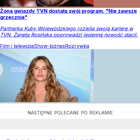
Żona gwiazdy TVN dostała swój program. "Nie zawsze
grzecznie"
Partnerka Kuby Wojewódzkiego rozwija swoją karierę w
TVN. Żaneta Rosińska poprowadzi jesienną nowość stacji.
Film i telewizja
Show-biznes
Rozrywka