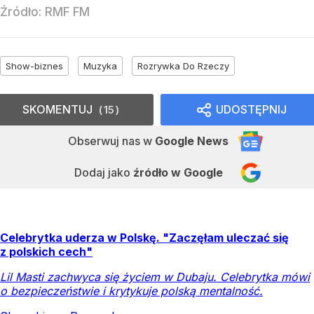
Źródło:
RMF FM
Show-biznes
Muzyka
Rozrywka Do Rzeczy
SKOMENTUJ
UDOSTĘPNIJ
15
Obserwuj nas
w
Google News
Dodaj jako
źródło w Google
Celebrytka uderza w Polskę. "Zaczęłam uleczać się
z polskich cech"
Lil Masti zachwyca się życiem w Dubaju. Celebrytka mówi
o bezpieczeństwie i krytykuje polską mentalność.