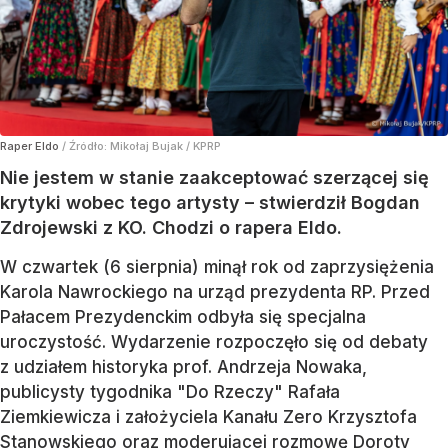
Raper Eldo
/ Źródło:
Mikołaj Bujak / KPRP
Nie jestem w stanie zaakceptować szerzącej się
krytyki wobec tego artysty – stwierdził Bogdan
Zdrojewski z KO. Chodzi o rapera Eldo.
W czwartek (6 sierpnia) minął rok od zaprzysiężenia
Karola Nawrockiego na urząd prezydenta RP. Przed
Pałacem Prezydenckim odbyła się specjalna
uroczystość. Wydarzenie rozpoczęło się od debaty
z udziałem historyka prof. Andrzeja Nowaka,
publicysty tygodnika "Do Rzeczy" Rafała
Ziemkiewicza i założyciela Kanału Zero Krzysztofa
Stanowskiego oraz moderującej rozmowę Doroty