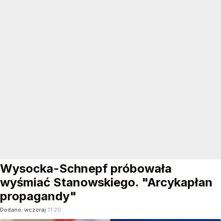
Wysocka-Schnepf próbowała
wyśmiać Stanowskiego. "Arcykapłan
propagandy"
Dodano:
wczoraj
11:20