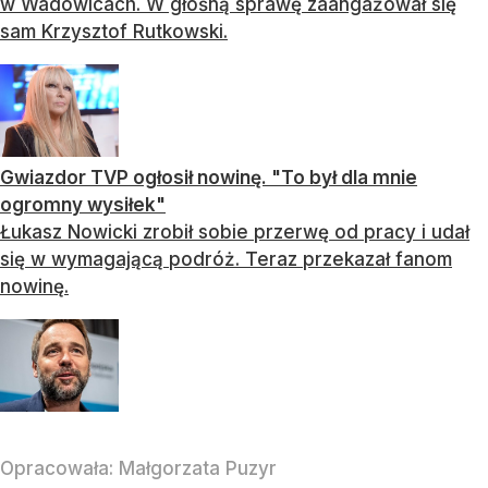
w Wadowicach. W głośną sprawę zaangażował się
sam Krzysztof Rutkowski.
Gwiazdor TVP ogłosił nowinę. "To był dla mnie
ogromny wysiłek"
Łukasz Nowicki zrobił sobie przerwę od pracy i udał
się w wymagającą podróż. Teraz przekazał fanom
nowinę.
Opracowała:
Małgorzata Puzyr