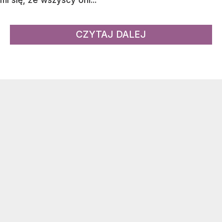
mi się, że wszyscy oni...
CZYTAJ DALEJ