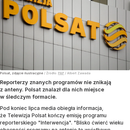
Polsat, zdjęcie ilustracyjne
/ Źródło:
PAP
/
Albert Zawada
Reporterzy znanych programów nie znikają
z anteny. Polsat znalazł dla nich miejsce
w śledczym formacie.
Pod koniec lipca media obiegła informacja,
że Telewizja Polsat kończy emisję programu
reporterskiego "Interwencja". "Blisko ćwierć wieku
obecności programu na antenie to wyjątkowe