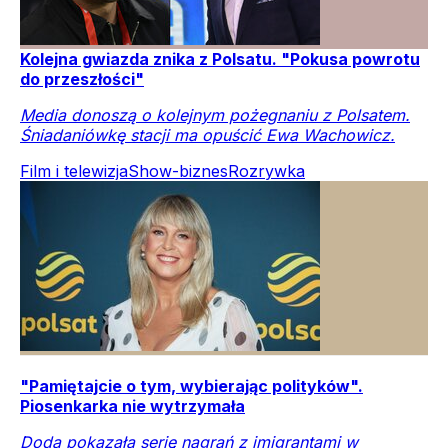
Kolejna gwiazda znika z Polsatu. "Pokusa powrotu
do przeszłości"
Media donoszą o kolejnym pożegnaniu z Polsatem.
Śniadaniówkę stacji ma opuścić Ewa Wachowicz.
Film i telewizja
Show-biznes
Rozrywka
"Pamiętajcie o tym, wybierając polityków".
Piosenkarka nie wytrzymała
Doda pokazała serię nagrań z imigrantami w