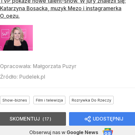
TVP pokaże nowe talent-show. W jury znaleźli się:
Katarzyna Bosacka, muzyk Mezo i instagramerka
O_oezu.
Opracowała:
Małgorzata Puzyr
Źródło:
Pudelek.pl
Show-biznes
Film i telewizja
Rozrywka Do Rzeczy
SKOMENTUJ
UDOSTĘPNIJ
17
Obserwuj nas
w
Google News