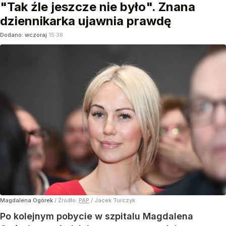
"Tak źle jeszcze nie było". Znana
dziennikarka ujawnia prawdę
Dodano:
wczoraj
15:38
Magdalena Ogórek
/ Źródło:
PAP
/
Jacek Turczyk
Po kolejnym pobycie w szpitalu Magdalena