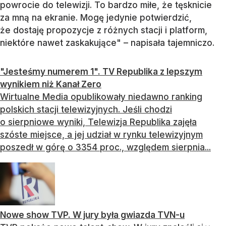
powrocie do telewizji. To bardzo miłe, że tęsknicie
za mną na ekranie. Mogę jedynie potwierdzić,
że dostaję propozycje z różnych stacji i platform,
niektóre nawet zaskakujące" – napisała tajemniczo.
"Jesteśmy numerem 1". TV Republika z lepszym
wynikiem niż Kanał Zero
Wirtualne Media opublikowały niedawno ranking
polskich stacji telewizyjnych. Jeśli chodzi
o sierpniowe wyniki, Telewizja Republika zajęła
szóste miejsce, a jej udział w rynku telewizyjnym
poszedł w górę o 3354 proc., względem sierpnia...
Nowe show TVP. W jury była gwiazda TVN-u