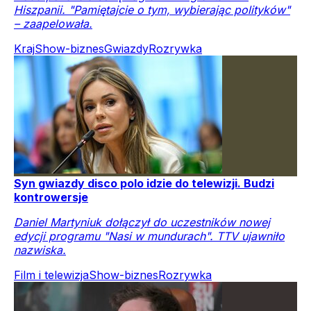
Hiszpanii. "Pamiętajcie o tym, wybierając polityków"
– zaapelowała.
Kraj
Show-biznes
Gwiazdy
Rozrywka
Syn gwiazdy disco polo idzie do telewizji. Budzi
kontrowersje
Daniel Martyniuk dołączył do uczestników nowej
edycji programu "Nasi w mundurach". TTV ujawniło
nazwiska.
Film i telewizja
Show-biznes
Rozrywka