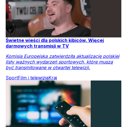
Świetne wieści dla polskich kibiców. Więcej
darmowych transmisji w TV
Komisja Europejska zatwierdziła aktualizację polskiej
listy ważnych wydarzeń sportowych, które muszą
być transmitowane w otwartej telewizji.
Sport
Film i telewizja
Kraj