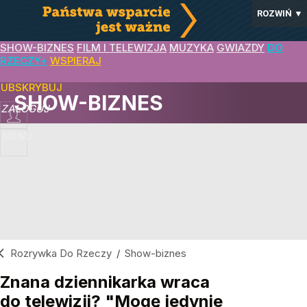
ROZWIŃ
▼
SHOW-BIZNES
FILM I TELEWIZJA
MUZYKA
GWIAZDY
DO
RZECZY+
WSPIERAJ
SUBSKRYBUJ
SHOW-BIZNES
ZALOGUJ
MENU
Rozrywka Do Rzeczy
/
Show-biznes
Znana dziennikarka wraca
do telewizji? "Mogę jedynie