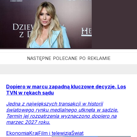
Dopiero w marcu zapadną kluczowe decyzje. Los
TVN w rękach sądu
Jedna z największych transakcji w historii
światowego rynku medialnego utknęła w sądzie.
Termin jej rozpatrzenia wyznaczono dopiero na
marzec 2027 roku.
Ekonomia
Kraj
Film i telewizja
Świat