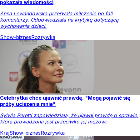
pokazała wiadomości
Anna Lewandowska przerwała milczenie po fali
komentarzy. Odpowiedziała na krytykę dotyczącą
wychowania dzieci.
Show-biznes
Rozrywka
Celebrytka chce ujawnić prawdę. "Mogą pojawić się
próby uciszenia mnie"
Sylwia Peretti zapowiedziała, że ujawni prawdę o sprawie,
która prowadzona jest przeciwko jej mężowi.
Kraj
Show-biznes
Rozrywka