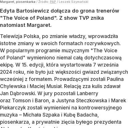
Margaret, piosenkarka
/ Źródło:
PAP
/
Leszek Szymański
Edyta Bartosiewicz dołącza do grona trenerów
"The Voice of Poland". Z show TVP znika
natomiast Margaret.
Telewizja Polska, po zmianie władzy, wprowadziła
istotne zmiany w swoich formatach rozrywkowych.
W popularnym programie muzycznym "The Voice
of Poland" wymieniono niemal całą dotychczasową
ekipę. W 15. edycji, która wystartowała 7 września
2024 roku, nie było już większości gwiazd związanych
wcześniej z formatem. Prowadzącymi zostali Paulina
Chylewska i Maciej Musiał. Relację zza kulis zdawał
Jan Dąbrowski. W jury pozostali Lanberry
oraz Tomson i Baron, a Justyna Steczkowska i Marek
Piekarczyk zostali wymienieni na kontrowersyjnego
muzyka – Michała Szpaka i Kubę Badacha,
piosenkarza, a prywatnie zięcia byłego prezydenta