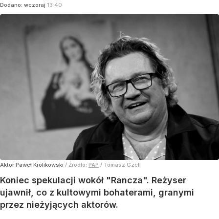
Dodano:
wczoraj
13:40
Aktor Paweł Królikowski
/ Źródło:
PAP
/
Tomasz Gzell
Koniec spekulacji wokół "Rancza". Reżyser
ujawnił, co z kultowymi bohaterami, granymi
przez nieżyjących aktorów.