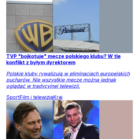
TVP "bojkotuje" mecze polskiego klubu? W tle
konflikt z byłym dyrektorem
Polskie kluby rywalizują w eliminacjach europejskich
pucharów. Nie wszystkie mecze można jednak
oglądać w tradycyjnej telewizji.
Sport
Film i telewizja
Kraj