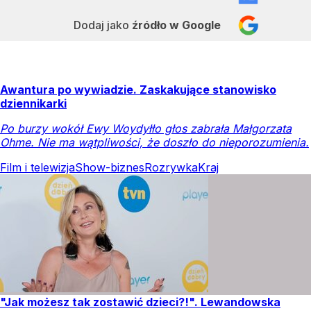
Dodaj jako
źródło w Google
Awantura po wywiadzie. Zaskakujące stanowisko
dziennikarki
Po burzy wokół Ewy Woydyłło głos zabrała Małgorzata
Ohme. Nie ma wątpliwości, że doszło do nieporozumienia.
Film i telewizja
Show-biznes
Rozrywka
Kraj
"Jak możesz tak zostawić dzieci?!". Lewandowska