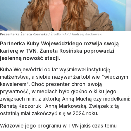
Prezenterka Żaneta Rosińska
/ Źródło:
PAP
/
Andrzej Jackowski
Partnerka Kuby Wojewódzkiego rozwija swoją
karierę w TVN. Żaneta Rosińska poprowadzi
jesienną nowość stacji.
Kuba Wojewódzki od lat wyśmiewał instytucję
małżeństwa, a siebie nazywał żartobliwie "wiecznym
kawalerem". Choć prezenter chroni swoją
prywatność, w mediach było głośno o kilku jego
związkach m.in. z aktorką Anną Muchą czy modelkami:
Renatą Kaczoruk i Anną Markowską. Związek z tą
ostatnią miał zakończyć się w 2024 roku.
Widzowie jego programu w TVN jakiś czas temu