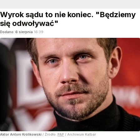
Wyrok sądu to nie koniec. "Będziemy
się odwoływać"
Dodano:
6
sierpnia
16:39
Aktor Antoni Królikowski
/ Źródło:
PAP
/
Archiwum Kalbar