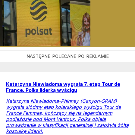
Katarzyna Niewiadoma wygrała 7. etap Tour de
France. Polka liderką wyścigu
Katarzyna Niewiadoma-Phinney (Canyon-SRAM)
wygrała siódmy etap kolarskiego wyścigu Tour de
France Femmes, kończący się na legendarnym
podjeździe pod Mont Ventoux. Polka objęła
prowadzenie w klasyfikacji generalnej i założyła żółtą
koszulkę liderki.