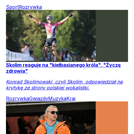
Sport
Rozrywka
Skolim reaguje na "kiełbasianego króla". "Życzę
zdrowia"
Konrad Skolimowski, czyli Skolim, odpowiedział na
krytykę ze strony polskiej wokalistki.
Rozrywka
Gwiazdy
Muzyka
Kraj