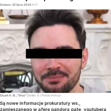
Dodano:
25
lipca
2024
8:41
Stuart K.-B., "Stuu"
Źródło:
X
/
Polska Policja
Są nowe informacje prokuratury ws.,
zamieszanego w aferę pandora gate, youtubera