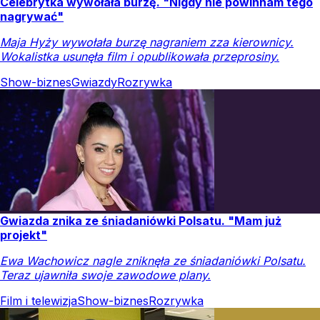
Celebrytka wywołała burzę. "Nigdy nie powinnam tego
nagrywać"
Maja Hyży wywołała burzę nagraniem zza kierownicy.
Wokalistka usunęła film i opublikowała przeprosiny.
Show-biznes
Gwiazdy
Rozrywka
Gwiazda znika ze śniadaniówki Polsatu. "Mam już
projekt"
Ewa Wachowicz nagle zniknęła ze śniadaniówki Polsatu.
Teraz ujawniła swoje zawodowe plany.
Film i telewizja
Show-biznes
Rozrywka