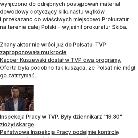
wyłączono do odrębnych postępowań materiał
dowodowy dotyczący kilkunastu wątków
i przekazano do właściwych miejscowo Prokuratur
na terenie całej Polski – wyjaśnił prokuratur Skiba.
Znany aktor nie wróci już do Polsatu. TVP
zaproponowała mu krocie
Kacper Kuszewski dostał w TVP dwa programy.
Oferta była podobno tak kusząca, że Polsat nie mógł
go zatrzymać.
Inspekcja Pracy w TVP. Były dziennikarz "19.30"
złożył skargę
Państwowa Inspekcja Pracy podejmie kontrolę