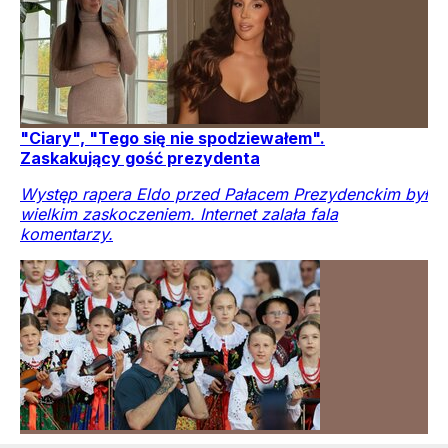
"Ciary", "Tego się nie spodziewałem".
Zaskakujący gość prezydenta
Występ rapera Eldo przed Pałacem Prezydenckim był
wielkim zaskoczeniem. Internet zalała fala
komentarzy.