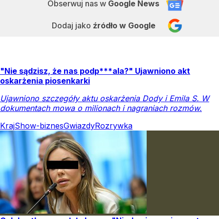
Obserwuj nas
w
Google News
Dodaj jako
źródło w Google
"Nie sądzisz, że nas podp***ala?" Ujawniono akt
oskarżenia piosenkarki
Ujawniono szczegóły aktu oskarżenia Dody i Emila S. W
dokumentach mowa o milionach i nagraniach rozmów.
Kraj
Show-biznes
Gwiazdy
Rozrywka