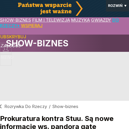
ROZWIŃ
▼
SHOW-BIZNES
FILM I TELEWIZJA
MUZYKA
GWIAZDY
DO
RZECZY+
WSPIERAJ
SUBSKRYBUJ
SHOW-BIZNES
ZALOGUJ
MENU
Rozrywka Do Rzeczy
/
Show-biznes
Prokuratura kontra Stuu. Są nowe
informacje ws. pandora gate