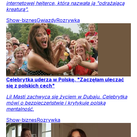
internetowej hejterce, która nazwała ją "odrażającą
kreaturą".
Show-biznes
Gwiazdy
Rozrywka
Celebrytka uderza w Polskę. "Zaczęłam uleczać
się z polskich cech"
Lil Masti zachwyca się życiem w Dubaju. Celebrytka
mówi o bezpieczeństwie i krytykuje polską
mentalność.
Show-biznes
Rozrywka