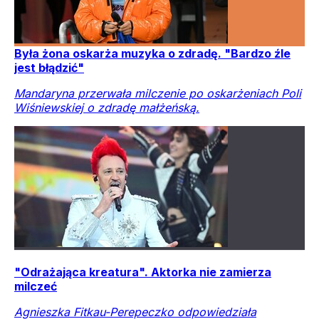
Była żona oskarża muzyka o zdradę. "Bardzo źle
jest błądzić"
Mandaryna przerwała milczenie po oskarżeniach Poli
Wiśniewskiej o zdradę małżeńską.
"Odrażająca kreatura". Aktorka nie zamierza
milczeć
Agnieszka Fitkau-Perepeczko odpowiedziała