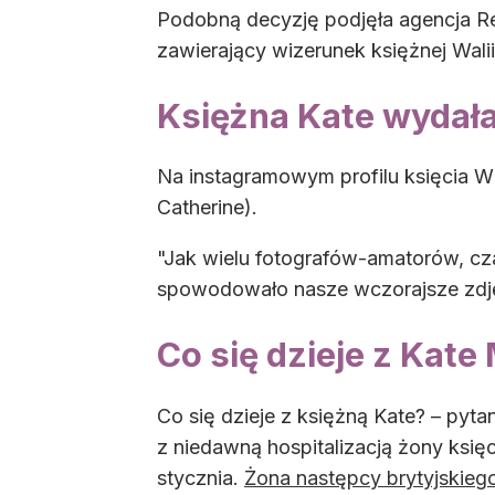
Podobną decyzję podjęła agencja Reut
zawierający wizerunek księżnej Wal
Księżna Kate wydała
Na instagramowym profilu księcia Wil
Catherine).
"Jak wielu fotografów-amatorów, cz
spowodowało nasze wczorajsze zdjęc
Co się dzieje z Kate
Co się dzieje z księżną Kate? – pyt
z niedawną hospitalizacją żony księ
stycznia.
Żona następcy brytyjskiego