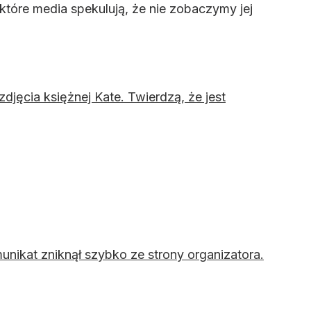
które media spekulują, że nie zobaczymy jej
djęcia księżnej Kate. Twierdzą, że jest
unikat zniknął szybko ze strony organizatora.