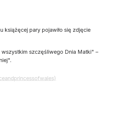
lu książęcej pary pojawiło się zdjęcie
y wszystkim szczęśliwego Dnia Matki" –
iej".
nceandprincessofwales)