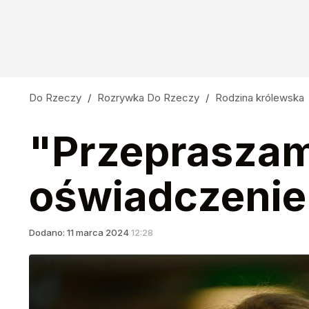
Do Rzeczy
/
Rozrywka Do Rzeczy
/
Rodzina królewska
"Przepraszam
oświadczenie
Dodano:
11
marca
2024
12:28