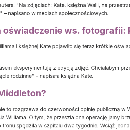
ers. "Na zdjęciach: Kate, księżna Walii, na przestrze
ii" – napisano w mediach społecznościowych.
 oświadczenie ws. fotografii
liama i księżnej Kate pojawiło się teraz krótkie oświa
asem eksperymentuję z edycją zdjęć. Chciałabym prze
ie rodzinne" – napisała księżna Kate.
 Middleton?
anie to rozgrzewa do czerwoności opinię publiczną w W
cia Williama. O tym, że przeszła ona operację jamy br
 tronu spędziła w szpitalu dwa tygodnie
. Wciąż jedn