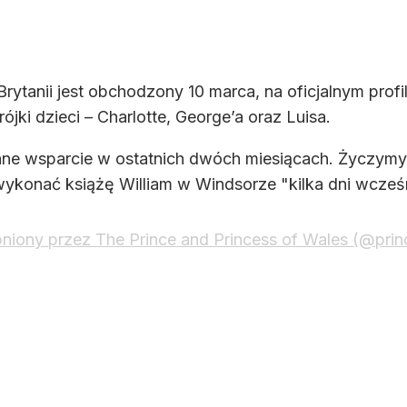
Brytanii jest obchodzony 10 marca, na oficjalnym profi
ójki dzieci – Charlotte, George’a oraz Luisa.
tanne wsparcie w ostatnich dwóch miesiącach. Życzym
wykonać książę William w Windsorze "kilka dni wcześn
niony przez The Prince and Princess of Wales (@pri