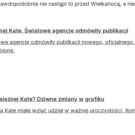
Prawdopodobnie nie nastąpi to przed Wielkanocą, a nie
nej Kate. Światowe agencje odmówiły publikacji
we agencje odmówiły publikacji nowego, oficjalnego z
bione.
siężnej Kate? Dziwne zmiany w grafiku
a Kate miała wziąć udział w ważnej uroczystości. Kom