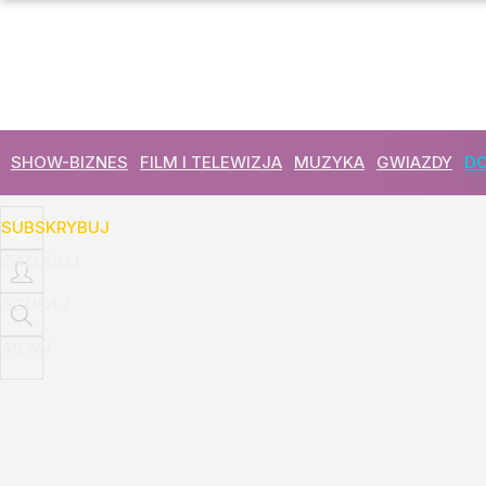
Udostępnij
1
Skomentuj
SHOW-BIZNES
FILM I TELEWIZJA
MUZYKA
GWIAZDY
DO
SUBSKRYBUJ
ZALOGUJ
SZUKAJ
MENU