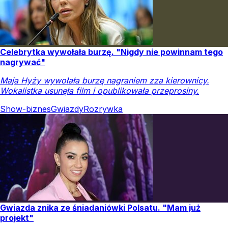
Celebrytka wywołała burzę. "Nigdy nie powinnam tego
nagrywać"
Maja Hyży wywołała burzę nagraniem zza kierownicy.
Wokalistka usunęła film i opublikowała przeprosiny.
Show-biznes
Gwiazdy
Rozrywka
Gwiazda znika ze śniadaniówki Polsatu. "Mam już
projekt"