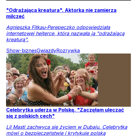
"Odrażająca kreatura". Aktorka nie zamierza
milczeć
Agnieszka Fitkau-Perepeczko odpowiedziała
internetowej hejterce, która nazwała ją "odrażającą
kreaturą".
Show-biznes
Gwiazdy
Rozrywka
Celebrytka uderza w Polskę. "Zaczęłam uleczać
się z polskich cech"
Lil Masti zachwyca się życiem w Dubaju. Celebrytka
mówi o bezpieczeństwie i krytykuje polską