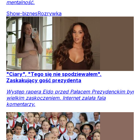
mentalność.
Show-biznes
Rozrywka
"Ciary", "Tego się nie spodziewałem".
Zaskakujący gość prezydenta
Występ rapera Eldo przed Pałacem Prezydenckim był
wielkim zaskoczeniem. Internet zalała fala
komentarzy.