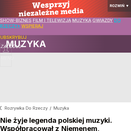
ROZWIŃ
▼
SHOW-BIZNES
FILM I TELEWIZJA
MUZYKA
GWIAZDY
DO
RZECZY+
WSPIERAJ
SUBSKRYBUJ
MUZYKA
ZALOGUJ
MENU
Rozrywka Do Rzeczy
/
Muzyka
Nie żyje legenda polskiej muzyki.
Współpracował z Niemenem,