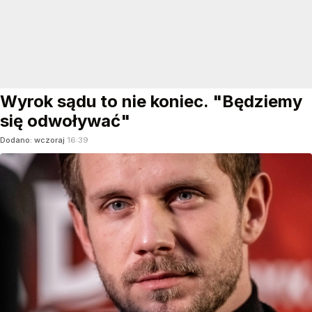
Wyrok sądu to nie koniec. "Będziemy
się odwoływać"
Dodano:
wczoraj
16:39