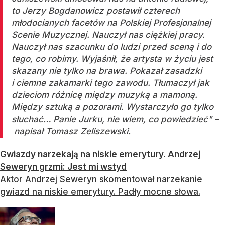
to Jerzy Bogdanowicz postawił czterech
młodocianych facetów na Polskiej Profesjonalnej
Scenie Muzycznej. Nauczył nas ciężkiej pracy.
Nauczył nas szacunku do ludzi przed sceną i do
tego, co robimy. Wyjaśnił, że artysta w życiu jest
skazany nie tylko na brawa. Pokazał zasadzki
i ciemne zakamarki tego zawodu. Tłumaczył jak
dzieciom różnicę między muzyką a mamoną.
Między sztuką a pozorami. Wystarczyło go tylko
słuchać… Panie Jurku, nie wiem, co powiedzieć" –
napisał Tomasz Zeliszewski.
Gwiazdy narzekają na niskie emerytury. Andrzej
Seweryn grzmi: Jest mi wstyd
Aktor Andrzej Seweryn skomentował narzekanie
gwiazd na niskie emerytury. Padły mocne słowa.