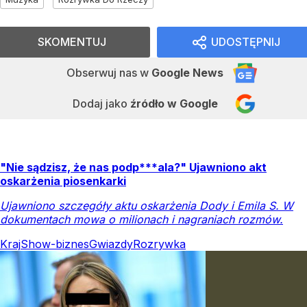
SKOMENTUJ
UDOSTĘPNIJ
Obserwuj nas
w
Google News
Dodaj jako
źródło w Google
"Nie sądzisz, że nas podp***ala?" Ujawniono akt
oskarżenia piosenkarki
Ujawniono szczegóły aktu oskarżenia Dody i Emila S. W
dokumentach mowa o milionach i nagraniach rozmów.
Kraj
Show-biznes
Gwiazdy
Rozrywka