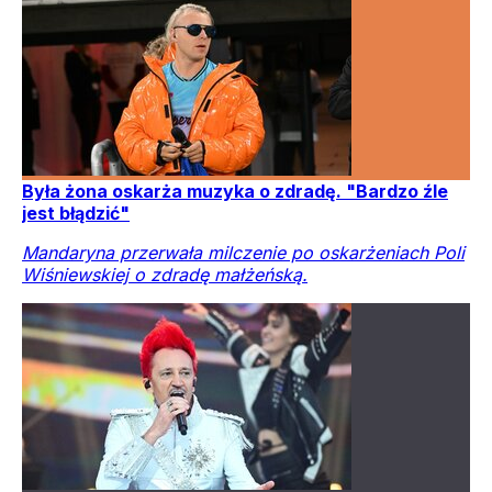
Była żona oskarża muzyka o zdradę. "Bardzo źle
jest błądzić"
Mandaryna przerwała milczenie po oskarżeniach Poli
Wiśniewskiej o zdradę małżeńską.