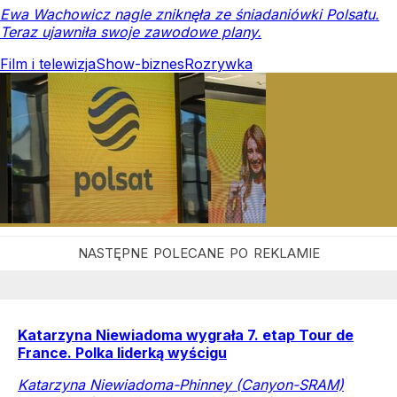
Ewa Wachowicz nagle zniknęła ze śniadaniówki Polsatu.
Teraz ujawniła swoje zawodowe plany.
Film i telewizja
Show-biznes
Rozrywka
Katarzyna Niewiadoma wygrała 7. etap Tour de
France. Polka liderką wyścigu
Katarzyna Niewiadoma-Phinney (Canyon-SRAM)