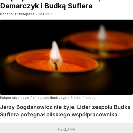
Demarczyk i Budką Suflera
Dodano:
17
listopada
2023
9:57
Palące się znicze. Fot. zdjęcie ilustracyjne
Źródło:
Pixabay
Jerzy Bogdanowicz nie żyje. Lider zespołu Budka
Suflera pożegnał bliskiego współpracownika.