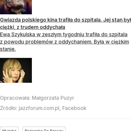
Gwiazda polskiego kina trafiła do szpitala. Jej stan był
ciężki, z trudem oddychała
Ewa Szykulska w zeszłym tygodniu trafiła do szpitala
z powodu problemów z oddychaniem. Była w ciężkim
stanie.
Opracowała:
Małgorzata Puzyr
Źródło:
jazzforum.com.pl, Facebook
Muzyka
Rozrywka Do Rzeczy