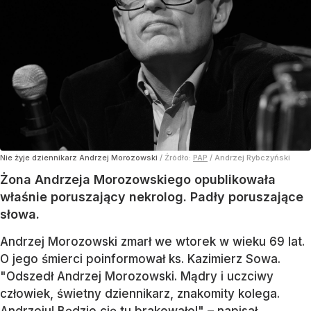
Nie żyje dziennikarz Andrzej Morozowski
/ Źródło:
PAP
/
Andrzej Rybczyński
Żona Andrzeja Morozowskiego opublikowała
właśnie poruszający nekrolog. Padły poruszające
słowa.
Andrzej Morozowski zmarł we wtorek w wieku 69 lat.
O jego śmierci poinformował ks. Kazimierz Sowa.
"Odszedł Andrzej Morozowski. Mądry i uczciwy
człowiek, świetny dziennikarz, znakomity kolega.