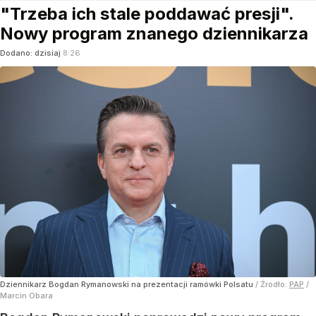
"Trzeba ich stale poddawać presji".
Nowy program znanego dziennikarza
Dodano:
dzisiaj
8:26
Dziennikarz Bogdan Rymanowski na prezentacji ramówki Polsatu
/ Źródło:
PAP
/
Marcin Obara