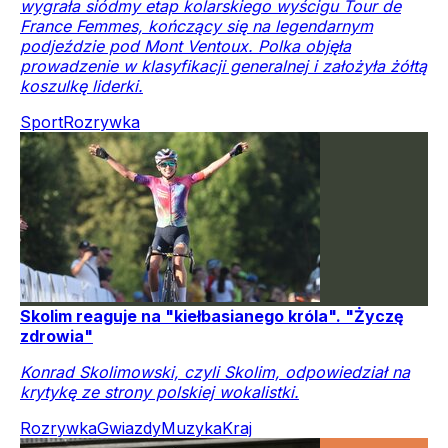
wygrała siódmy etap kolarskiego wyścigu Tour de
France Femmes, kończący się na legendarnym
podjeździe pod Mont Ventoux. Polka objęła
prowadzenie w klasyfikacji generalnej i założyła żółtą
koszulkę liderki.
Sport
Rozrywka
Skolim reaguje na "kiełbasianego króla". "Życzę
zdrowia"
Konrad Skolimowski, czyli Skolim, odpowiedział na
krytykę ze strony polskiej wokalistki.
Rozrywka
Gwiazdy
Muzyka
Kraj