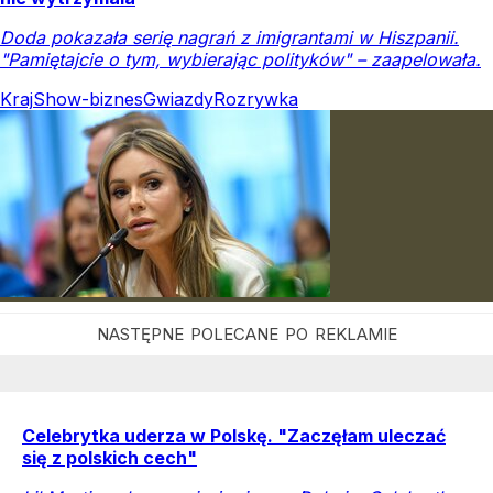
Doda pokazała serię nagrań z imigrantami w Hiszpanii.
"Pamiętajcie o tym, wybierając polityków" – zaapelowała.
Kraj
Show-biznes
Gwiazdy
Rozrywka
Celebrytka uderza w Polskę. "Zaczęłam uleczać
się z polskich cech"