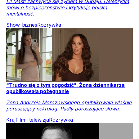
Lil Masti zachwyca się życiem w Dubaju. Celebrytka
mówi o bezpieczeństwie i krytykuje polską
mentalność.
Show-biznes
Rozrywka
"Trudno się z tym pogodzić". Żona dziennikarza
opublikowała pożegnanie
Żona Andrzeja Morozowskiego opublikowała właśnie
poruszający nekrolog. Padły poruszające słowa.
Kraj
Film i telewizja
Rozrywka