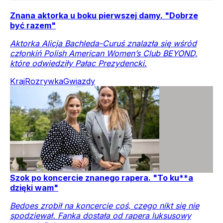
Znana aktorka u boku pierwszej damy. "Dobrze
być razem"
Aktorka Alicja Bachleda-Curuś znalazła się wśród
członkiń Polish American Women’s Club BEYOND,
które odwiedziły Pałac Prezydencki.
Kraj
Rozrywka
Gwiazdy
Szok po koncercie znanego rapera. "To ku**a
dzięki wam"
Bedoes zrobił na koncercie coś, czego nikt się nie
spodziewał. Fanka dostała od rapera luksusowy