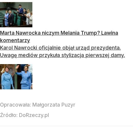
Marta Nawrocka niczym Melania Trump? Lawina
komentarzy
Karol Nawrocki oficjalnie objął urząd prezydenta.
Uwagę mediów przykuła stylizacja pierwszej damy.
Opracowała:
Małgorzata Puzyr
Źródło:
DoRzeczy.pl