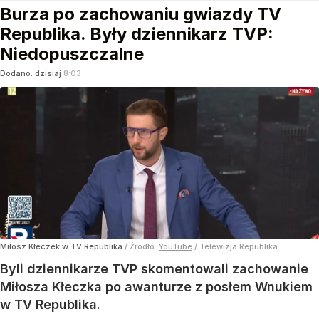
Burza po zachowaniu gwiazdy TV
Republika. Były dziennikarz TVP:
Niedopuszczalne
Dodano:
dzisiaj
8:03
Miłosz Kłeczek w TV Republika
/ Źródło:
YouTube
/
Telewizja Republika
Byli dziennikarze TVP skomentowali zachowanie
Miłosza Kłeczka po awanturze z posłem Wnukiem
w TV Republika.