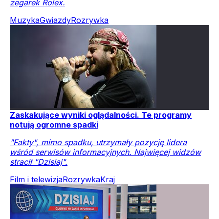
zegarek Rolex.
Muzyka
Gwiazdy
Rozrywka
Zaskakujące wyniki oglądalności. Te programy
notują ogromne spadki
"Fakty", mimo spadku, utrzymały pozycję lidera
wśród serwisów informacyjnych. Najwięcej widzów
stracił "Dzisiaj".
Film i telewizja
Rozrywka
Kraj