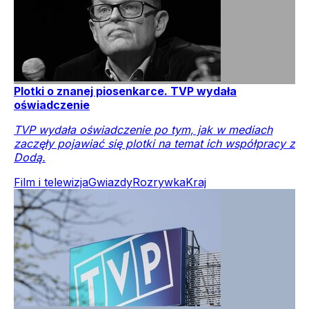
Plotki o znanej piosenkarce. TVP wydała
oświadczenie
TVP wydała oświadczenie po tym, jak w mediach
zaczęły pojawiać się plotki na temat ich współpracy z
Dodą.
Film i telewizja
Gwiazdy
Rozrywka
Kraj