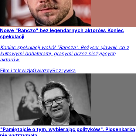
Nowe "Ranczo" bez legendarnych aktorów. Koniec
spekulacji
Koniec spekulacji wokół "Rancza". Reżyser ujawnił, co z
kultowymi bohaterami, granymi przez nieżyjących
aktorów.
Film i telewizja
Gwiazdy
Rozrywka
"Pamiętajcie o tym, wybierając polityków". Piosenkarka
nie wytrzymała