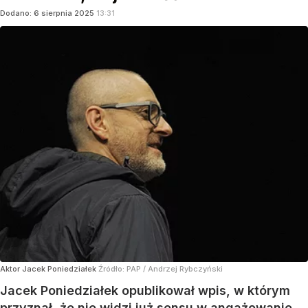
Dodano:
6
sierpnia
2025
13:31
Aktor Jacek Poniedziałek
Źródło:
PAP
/
Andrzej Rybczyński
Jacek Poniedziałek opublikował wpis, w którym
przyznał, że nie widzi już sensu w angażowanie