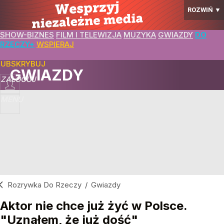
ROZWIŃ
▼
SHOW-BIZNES
FILM I TELEWIZJA
MUZYKA
GWIAZDY
DO
RZECZY+
WSPIERAJ
SUBSKRYBUJ
GWIAZDY
ZALOGUJ
MENU
Rozrywka Do Rzeczy
/
Gwiazdy
Aktor nie chce już żyć w Polsce.
"Uznałem, że już dość"