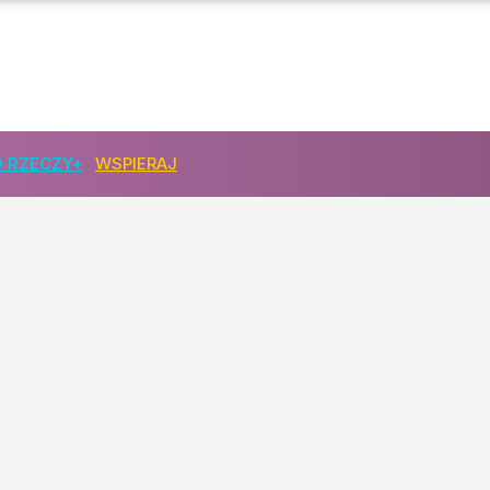
a kolegę
 RZECZY+
WSPIERAJ
wywołała burzę
woływać"