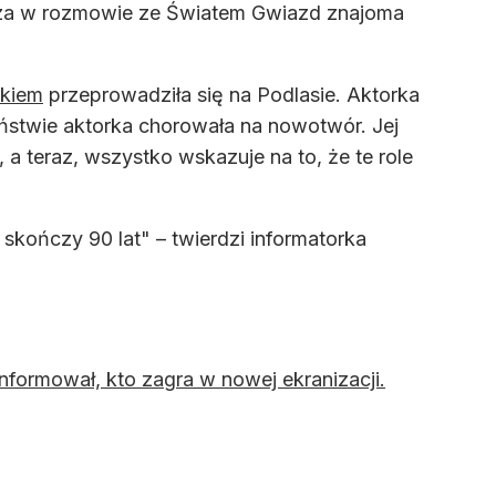
dradza w rozmowie ze Światem Gwiazd znajoma
akiem
przeprowadziła się na Podlasie. Aktorka
ciństwie aktorka chorowała na nowotwór. Jej
 teraz, wszystko wskazuje na to, że te role
skończy 90 lat" – twierdzi informatorka
informował, kto zagra w nowej ekranizacji.