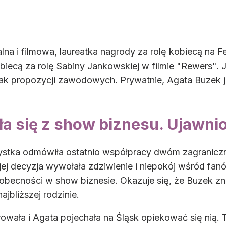
lna i filmowa, laureatka nagrody za rolę kobiecą na F
iecą za rolę Sabiny Jankowskiej w filmie "Rewers". Je
brak propozycji zawodowych. Prywatnie, Agata Buzek 
ła się z show biznesu. Ujawn
tystka odmówiła ostatnio współpracy dwóm zagranicz
o jej decyzja wywołała zdziwienie i niepokój wśród fan
eobecności w show biznesie. Okazuje się, że Buzek zna
jbliższej rodzinie.
ała i Agata pojechała na Śląsk opiekować się nią. Ter