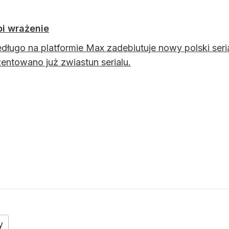
bi wrażenie
edługo na platformie Max zadebiutuje nowy polski seri
entowano już zwiastun serialu.
y