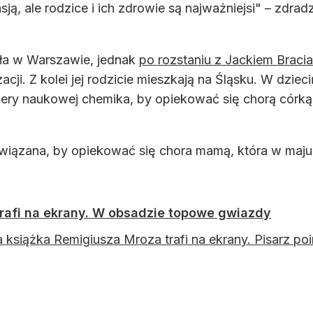
pasją, ale rodzice i ich zdrowie są najważniejsi" – z
ała w Warszawie, jednak
po rozstaniu z Jackiem Braci
acji. Z kolei jej rodzicie mieszkają na Śląsku. W dzie
y naukowej chemika, by opiekować się chorą córką, a
wiązana, by opiekować się chora mamą, która w maju 
trafi na ekrany. W obsadzie topowe gwiazdy
a książka Remigiusza Mroza trafi na ekrany. Pisarz po