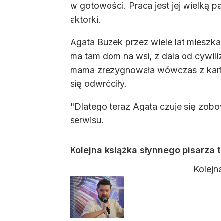
w gotowości. Praca jest jej wielką 
aktorki.
Agata Buzek przez wiele lat mieszk
ma tam dom na wsi, z dala od cywiliz
mama zrezygnowała wówczas z karier
się odwróciły.
"Dlatego teraz Agata czuje się zobo
serwisu.
Kolejna książka słynnego pisarza 
Kolejn