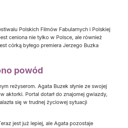
estiwalu Polskich Filmów Fabularnych i Polskiej
st ceniona nie tylko w Polsce, ale również
jest córką byłego premiera Jerzego Buzka
iono powód
nym reżyserom. Agata Buzek słynie ze swojej
ów aktorki. Portal dotarł do znajomej gwiazdy,
lazła się w trudnej życiowej sytuacji
az jest już lepiej, ale Agata pozostaje