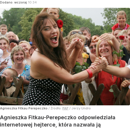
Dodano:
wczoraj
10:34
Agnieszka Fitkau Perepeczko
/ Źródło:
PAP
/
Jerzy Undro
Agnieszka Fitkau-Perepeczko odpowiedziała
internetowej hejterce, która nazwała ją