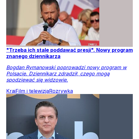
"Trzeba ich stale poddawać presji". Nowy program
znanego dziennikarza
Bogdan Rymanowski poprowadzi nowy program w
Polsacie. Dziennikarz zdradził, czego mogą
spodziewać się widzowie.
Kraj
Film i telewizja
Rozrywka