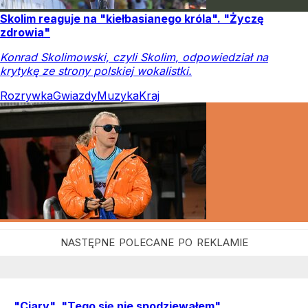
Skolim reaguje na "kiełbasianego króla". "Życzę
zdrowia"
Konrad Skolimowski, czyli Skolim, odpowiedział na
krytykę ze strony polskiej wokalistki.
Rozrywka
Gwiazdy
Muzyka
Kraj
"Ciary", "Tego się nie spodziewałem".