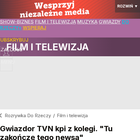
ROZWIŃ
▼
SHOW-BIZNES
FILM I TELEWIZJA
MUZYKA
GWIAZDY
DO
RZECZY+
WSPIERAJ
SUBSKRYBUJ
FILM I TELEWIZJA
ZALOGUJ
MENU
Rozrywka Do Rzeczy
/
Film i telewizja
Gwiazdor TVN kpi z kolegi. "Tu
zakończę tego newsa"