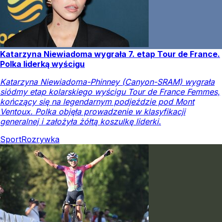
Katarzyna Niewiadoma wygrała 7. etap Tour de France.
Polka liderką wyścigu
Katarzyna Niewiadoma-Phinney (Canyon-SRAM) wygrała
siódmy etap kolarskiego wyścigu Tour de France Femmes,
kończący się na legendarnym podjeździe pod Mont
Ventoux. Polka objęła prowadzenie w klasyfikacji
generalnej i założyła żółtą koszulkę liderki.
Sport
Rozrywka