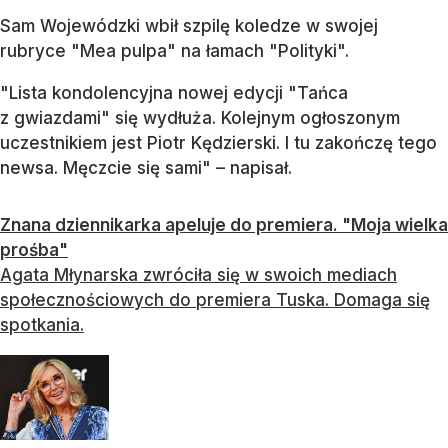
Sam Wojewódzki wbił szpilę koledze w swojej
rubryce "Mea pulpa" na łamach "Polityki".
"Lista kondolencyjna nowej edycji "Tańca
z gwiazdami" się wydłuża. Kolejnym ogłoszonym
uczestnikiem jest Piotr Kędzierski. I tu zakończę tego
newsa. Męczcie się sami" – napisał.
Znana dziennikarka apeluje do premiera. "Moja wielka
prośba"
Agata Młynarska zwróciła się w swoich mediach
społecznościowych do premiera Tuska. Domaga się
spotkania.