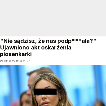
"Nie sądzisz, że nas podp***ala?"
Ujawniono akt oskarżenia
piosenkarki
Dodano:
wczoraj
14:07