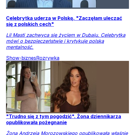
Celebrytka uderza w Polskę. "Zaczęłam uleczać
się z polskich cech"
Lil Masti zachwyca się życiem w Dubaju. Celebrytka
mówi o bezpieczeństwie i krytykuje polską
mentalność.
Show-biznes
Rozrywka
"Trudno się z tym pogodzić". Żona dziennikarza
opublikowała pożegnanie
Żona Andrzeja Morozowskiego opublikowała właśnie