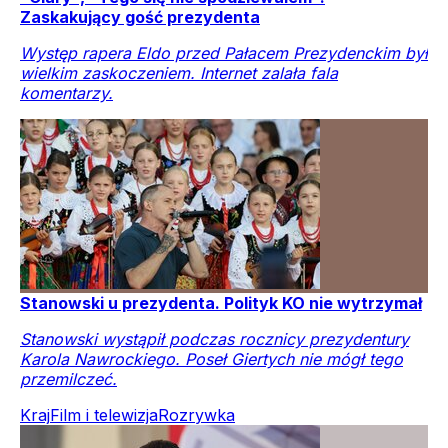
Zaskakujący gość prezydenta
Występ rapera Eldo przed Pałacem Prezydenckim był
wielkim zaskoczeniem. Internet zalała fala
komentarzy.
Stanowski u prezydenta. Polityk KO nie wytrzymał
Stanowski wystąpił podczas rocznicy prezydentury
Karola Nawrockiego. Poseł Giertych nie mógł tego
przemilczeć.
Kraj
Film i telewizja
Rozrywka