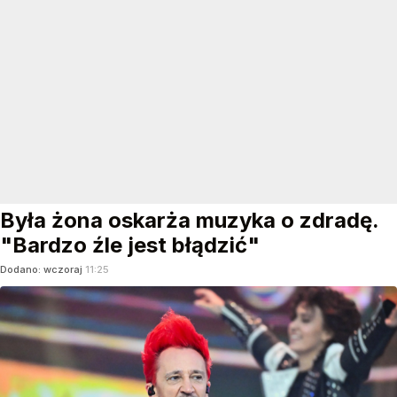
Była żona oskarża muzyka o zdradę.
"Bardzo źle jest błądzić"
Dodano:
wczoraj
11:25