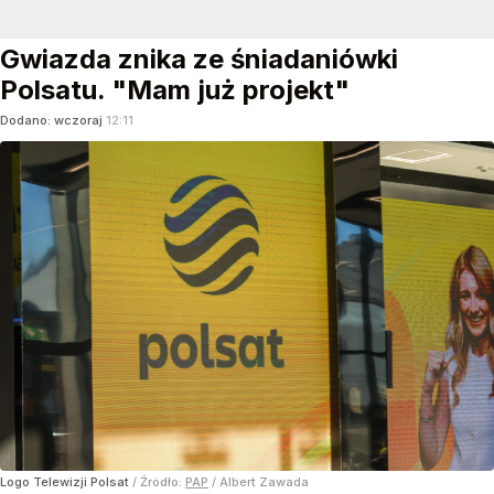
Gwiazda znika ze śniadaniówki
Polsatu. "Mam już projekt"
Dodano:
wczoraj
12:11
Logo Telewizji Polsat
/ Źródło:
PAP
/
Albert Zawada