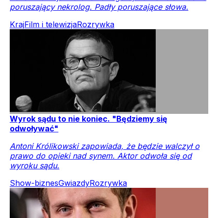
poruszający nekrolog. Padły poruszające słowa.
Kraj
Film i telewizja
Rozrywka
Wyrok sądu to nie koniec. "Będziemy się
odwoływać"
Antoni Królikowski zapowiada, że będzie walczył o
prawo do opieki nad synem. Aktor odwoła się od
wyroku sądu.
Show-biznes
Gwiazdy
Rozrywka