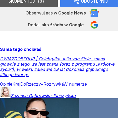
SKOMENTUJ
UDOSTĘPNIJ
3
Obserwuj nas
w
Google News
Dodaj jako
źródło w Google
Sama tego chciałaś
GWIAZDOBZDUR | Celebrytka Julia von Stein, znana
głównie z tego, że jest znana (oraz z programu „Królowe
życia”), w wieku zaledwie 29 lat dokonała głębokiego
liftingu twarzy.
Opinie
Kraj
DoRzeczy+
Rozrywka
W numerze
Zuzanna
Dąbrowska-Pieczyńska