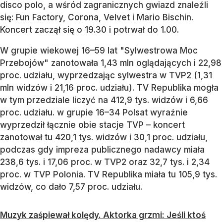
disco polo, a wśród zagranicznych gwiazd znaleźli
się: Fun Factory, Corona, Velvet i Mario Bischin.
Koncert zaczął się o 19.30 i potrwał do 1.00.
W grupie wiekowej 16–59 lat "Sylwestrowa Moc
Przebojów" zanotowała 1,43 mln oglądających i 22,98
proc. udziału, wyprzedzając sylwestra w TVP2 (1,31
mln widzów i 21,16 proc. udziału). TV Republika mogła
w tym przedziale liczyć na 412,9 tys. widzów i 6,66
proc. udziału. w grupie 16–34 Polsat wyraźnie
wyprzedził łącznie obie stacje TVP – koncert
zanotował tu 420,1 tys. widzów i 30,1 proc. udziału,
podczas gdy impreza publicznego nadawcy miała
238,6 tys. i 17,06 proc. w TVP2 oraz 32,7 tys. i 2,34
proc. w TVP Polonia. TV Republika miała tu 105,9 tys.
widzów, co dało 7,57 proc. udziału.
Muzyk zaśpiewał kolędy. Aktorka grzmi: Jeśli ktoś