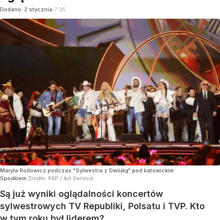
Dodano:
2
stycznia
7:35
Maryla Rodowicz podczas "Sylwestra z Dwójką" pod katowickim
Spodkiem
Źródło:
PAP
/
Art Service
Są już wyniki oglądalności koncertów
sylwestrowych TV Republiki, Polsatu i TVP. Kto
w tym roku był liderem?