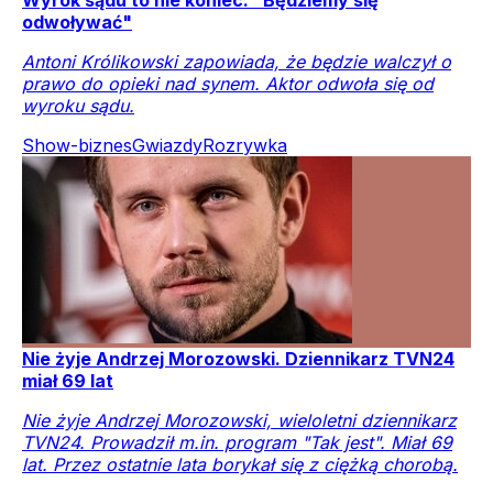
Wyrok sądu to nie koniec. "Będziemy się
odwoływać"
Antoni Królikowski zapowiada, że będzie walczył o
prawo do opieki nad synem. Aktor odwoła się od
wyroku sądu.
Show-biznes
Gwiazdy
Rozrywka
Nie żyje Andrzej Morozowski. Dziennikarz TVN24
miał 69 lat
Nie żyje Andrzej Morozowski, wieloletni dziennikarz
TVN24. Prowadził m.in. program "Tak jest". Miał 69
lat. Przez ostatnie lata borykał się z ciężką chorobą.