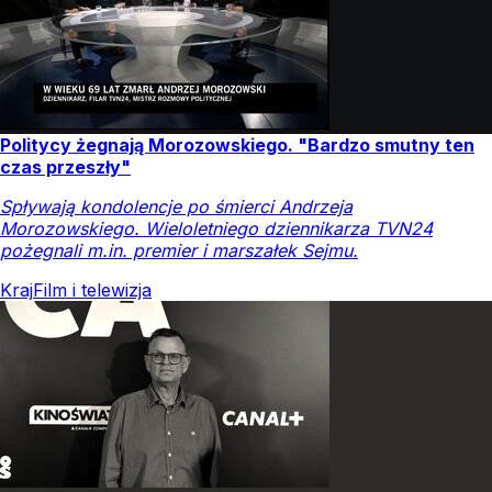
Politycy żegnają Morozowskiego. "Bardzo smutny ten
czas przeszły"
Spływają kondolencje po śmierci Andrzeja
Morozowskiego. Wieloletniego dziennikarza TVN24
pożegnali m.in. premier i marszałek Sejmu.
Kraj
Film i telewizja