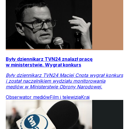
Były dziennikarz TVN24 znalazł pracę
w ministerstwie. Wygrał konkurs
Były dziennikarz TVN24 Maciej Cnota wygrał konkurs
i został naczelnikiem wydziału monitorowania
mediów w Ministerstwie Obrony Narodowej.
Obserwator mediów
Film i telewizja
Kraj