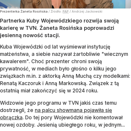
Prezenterka Żaneta Rosińska
/ Źródło:
PAP
/
Andrzej Jackowski
Partnerka Kuby Wojewódzkiego rozwija swoją
karierę w TVN. Żaneta Rosińska poprowadzi
jesienną nowość stacji.
Kuba Wojewódzki od lat wyśmiewał instytucję
małżeństwa, a siebie nazywał żartobliwie "wiecznym
kawalerem". Choć prezenter chroni swoją
prywatność, w mediach było głośno o kilku jego
związkach m.in. z aktorką Anną Muchą czy modelkami:
Renatą Kaczoruk i Anną Markowską. Związek z tą
ostatnią miał zakończyć się w 2024 roku.
Widzowie jego programu w TVN jakiś czas temu
dostrzegli, że
na palcu showmana pojawiła się
obrączka
. Do tej pory Wojewódzki nie komentował
nowej ozdoby. Jesienią ubiegłego roku, w jednym...