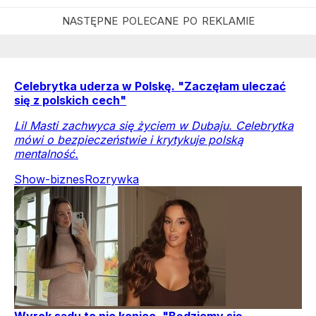
Celebrytka uderza w Polskę. "Zaczęłam uleczać
się z polskich cech"
Lil Masti zachwyca się życiem w Dubaju. Celebrytka
mówi o bezpieczeństwie i krytykuje polską
mentalność.
Show-biznes
Rozrywka