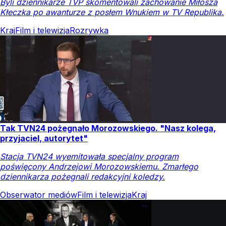
Byli dziennikarze TVP skomentowali zachowanie Miłosza
Kłeczka po awanturze z posłem Wnukiem w TV Republika.
Kraj
Film i telewizja
Rozrywka
Tak TVN24 pożegnało Morozowskiego. "Nasz kolega,
przyjaciel, autorytet"
Stacja TVN24 wyemitowała specjalny program
poświęcony Andrzejowi Morozowskiemu. Zmarłego
dziennikarza pożegnali redakcyjni koledzy.
Obserwator mediów
Film i telewizja
Kraj