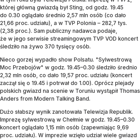
której główną gwiazdą był Sting, od godz. 19.45
do 0.30 oglądało średnio 2,57 mln osób (co dało
21,66 proc. udziału), a w TVP Polonia – 282,7 tys.
(2,38 proc.). Sam publiczny nadawca podaje,
że w jego serwisie streamingowym TVP VOD koncert
śledziło na żywo 370 tysięcy osób.
Nieco gorzej wypadło show Polsatu. "Sylwestrową
Moc Przebojów" w godz. 19.45–0.30 śledziło średnio
2,32 mln osób, co dało 19,57 proc. udziału (koncert
zaczął się o 19.45 i potrwał do 1.00). Oprócz plejady
polskich gwiazd na scenie w Toruniu wystąpił Thomas
Anders from Modern Talking Band.
Dużo słabszy wynik zanotowała Telewizja Republik.
Imprezę sylwestrową w Chełmie w godz. 19.45–0.30
koncert oglądało 1,15 mln osób (zapewniając 9,69
proc. udziału). W imprezie wzięło udział wiele gwiazd