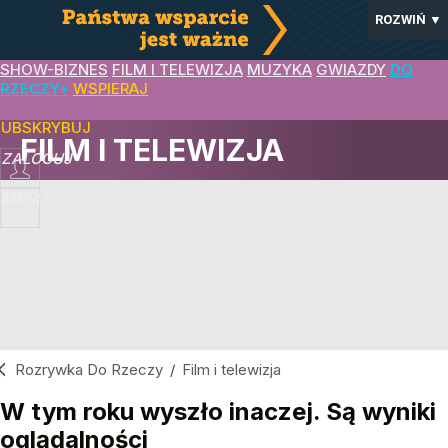
ROZWIŃ
▼
SHOW-BIZNES
FILM I TELEWIZJA
MUZYKA
GWIAZDY
DO
RZECZY+
WSPIERAJ
SUBSKRYBUJ
FILM I TELEWIZJA
ZALOGUJ
MENU
Rozrywka Do Rzeczy
/
Film i telewizja
W tym roku wyszło inaczej. Są wyniki
oglądalności