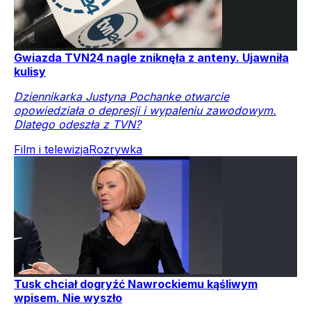
Gwiazda TVN24 nagle zniknęła z anteny. Ujawniła
kulisy
Dziennikarka Justyna Pochanke otwarcie
opowiedziała o depresji i wypaleniu zawodowym.
Dlatego odeszła z TVN?
Film i telewizja
Rozrywka
Tusk chciał dogryźć Nawrockiemu kąśliwym
wpisem. Nie wyszło