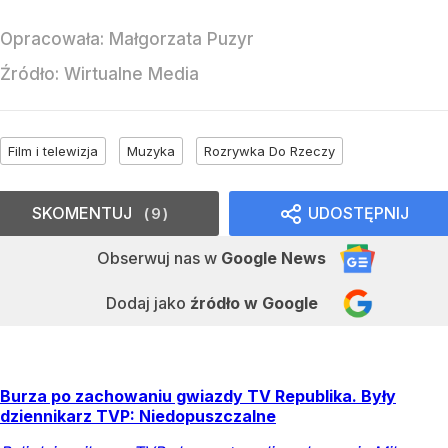
Opracowała:
Małgorzata Puzyr
Źródło:
Wirtualne Media
Film i telewizja
Muzyka
Rozrywka Do Rzeczy
SKOMENTUJ
UDOSTĘPNIJ
9
Obserwuj nas
w
Google News
Dodaj jako
źródło w Google
Burza po zachowaniu gwiazdy TV Republika. Były
dziennikarz TVP: Niedopuszczalne