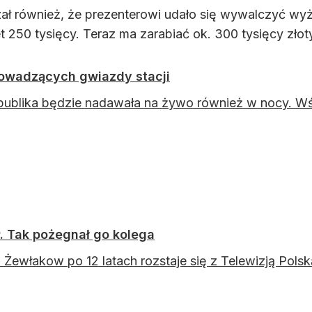
azał również, że prezenterowi udało się wywalczyć wy
t 250 tysięcy. Teraz ma zarabiać ok. 300 tysięcy złot
owadzących gwiazdy stacji
ublika będzie nadawała na żywo również w nocy. Wś
. Tak pożegnał go kolega
 Żewłakow po 12 latach rozstaje się z Telewizją Pols