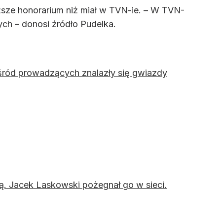
ższe honorarium niż miał w TVN-ie. – W TVN-
ych – donosi źródło Pudelka.
ród prowadzących znalazły się gwiazdy
ką. Jacek Laskowski pożegnał go w sieci.