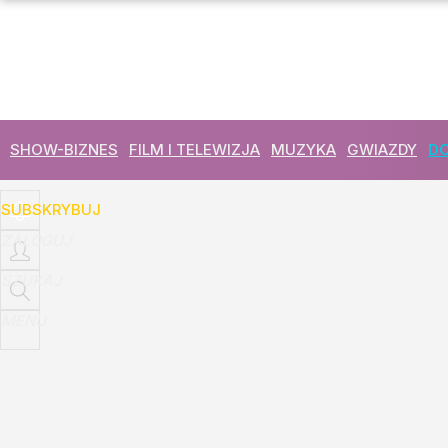
Udostępnij
1
Skomentuj
SHOW-BIZNES
FILM I TELEWIZJA
MUZYKA
GWIAZDY
DO
SUBSKRYBUJ
ZALOGUJ
SZUKAJ
MENU