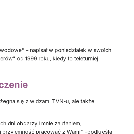
zawodowe" – napisał w poniedziałek w swoich
rów" od 1999 roku, kiedy to teleturniej
czenie
żegna się z widzami TVN-u, ale także
ch dni obdarzyli mnie zaufaniem,
yt i przyjemność pracować z Wami" –podkreśla