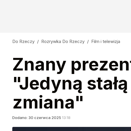
Do Rzeczy
/
Rozrywka Do Rzeczy
/
Film i telewizja
Znany prezen
"Jedyną stałą
zmiana"
Dodano:
30
czerwca
2025
13:18