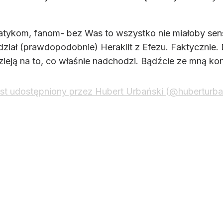
ykom, fanom- bez Was to wszystko nie miałoby sensu 
dział (prawdopodobnie) Heraklit z Efezu. Faktycznie
zieją na to, co właśnie nadchodzi. Bądźcie ze mną kon
st udostępniony przez Hubert Urbański (@huberturban