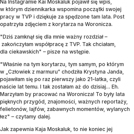
Na Instagramie Kai Moskaluk pojawił się wpis,
w którym dziennikarka wspomina początki swojej
pracy w TVP i dziękuje za spędzone tam lata. Post
opatrzyła zdjęciem z korytarza na Woronicza.
"Dziś zamknął się dla mnie ważny rozdział –
zakończyłam współpracę z TVP. Tak chciałam,
dla ciekawskich" – pisze na wstępie.
"Właśnie na tym korytarzu, tym samym, po którym
w „Człowiek z marmuru” chodziła Krystyna Janda,
pojawiłam się po raz pierwszy jako 21-latka, czyli
naście lat temu. I tak zostałam aż do dzisiaj… Eh.
Marzyłam by pracować na Woronicza! To były lata
pięknych przygód, znajomości, ważnych reportaży,
felietonów, lajfów, zabawnych momentów, wylanych
łez" – czytamy dalej.
Jak zapewnia Kaja Moskaluk, to nie koniec jej