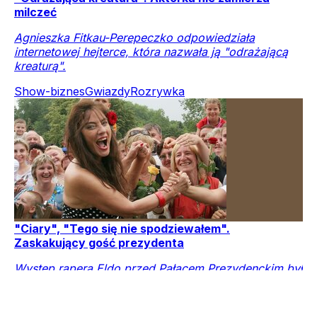
milczeć
Agnieszka Fitkau-Perepeczko odpowiedziała
internetowej hejterce, która nazwała ją "odrażającą
kreaturą".
Show-biznes
Gwiazdy
Rozrywka
"Ciary", "Tego się nie spodziewałem".
Zaskakujący gość prezydenta
Występ rapera Eldo przed Pałacem Prezydenckim był
wielkim zaskoczeniem. Internet zalała fala
komentarzy.