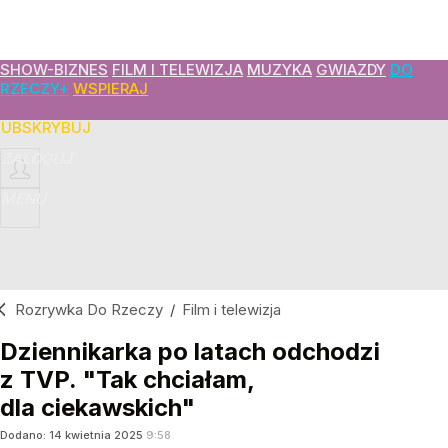
SHOW-BIZNES
FILM I TELEWIZJA
MUZYKA
GWIAZDY
DO
RZECZY+
WSPIERAJ
SUBSKRYBUJ
ZALOGUJ
MENU
Rozrywka Do Rzeczy
/
Film i telewizja
Dziennikarka po latach odchodzi
z TVP. "Tak chciałam,
dla ciekawskich"
Dodano:
14
kwietnia
2025
9:58