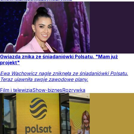
Gwiazda znika ze śniadaniówki Polsatu. "Mam już
projekt"
Ewa Wachowicz nagle zniknęła ze śniadaniówki Polsatu.
Teraz ujawniła swoje zawodowe plany.
Film i telewizja
Show-biznes
Rozrywka