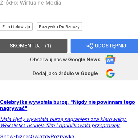
Źródło:
Wirtualne Media
Film i telewizja
Rozrywka Do Rzeczy
SKOMENTUJ
UDOSTĘPNIJ
1
Obserwuj nas
w
Google News
Dodaj jako
źródło w Google
Celebrytka wywołała burzę. "Nigdy nie powinnam tego
nagrywać"
Maja Hyży wywołała burzę nagraniem zza kierownicy.
Wokalistka usunęła film i opublikowała przeprosiny.
Show-biznes
Gwiazdy
Rozrywka