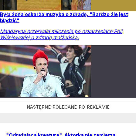
Była żona oskarża muzyka o zdradę. "Bardzo źle jest
błądzić"
Mandaryna przerwała milczenie po oskarżeniach Poli
Wiśniewskiej o zdradę małżeńską.
"Odrażająca kreatura". Aktorka nie zamierza