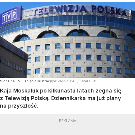
Siedziba TVP, zdjęcie ilustracyjne
Źródło:
PAP
/
Rafał Guz
Kaja Moskaluk po kilkunastu latach żegna się
z Telewizją Polską. Dziennikarka ma już plany
na przyszłość.