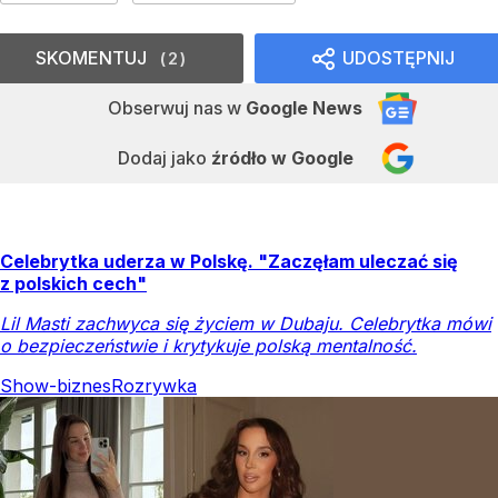
SKOMENTUJ
UDOSTĘPNIJ
2
Obserwuj nas
w
Google News
Dodaj jako
źródło w Google
Celebrytka uderza w Polskę. "Zaczęłam uleczać się
z polskich cech"
Lil Masti zachwyca się życiem w Dubaju. Celebrytka mówi
o bezpieczeństwie i krytykuje polską mentalność.
Show-biznes
Rozrywka