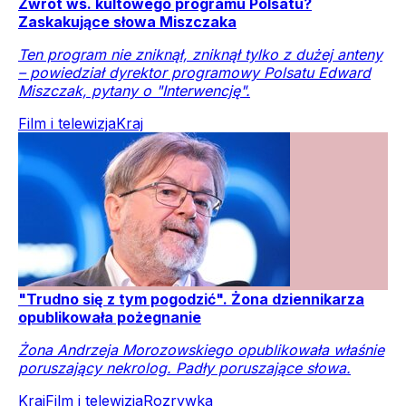
Zwrot ws. kultowego programu Polsatu?
Zaskakujące słowa Miszczaka
Ten program nie zniknął, zniknął tylko z dużej anteny
– powiedział dyrektor programowy Polsatu Edward
Miszczak, pytany o "Interwencję".
Film i telewizja
Kraj
"Trudno się z tym pogodzić". Żona dziennikarza
opublikowała pożegnanie
Żona Andrzeja Morozowskiego opublikowała właśnie
poruszający nekrolog. Padły poruszające słowa.
Kraj
Film i telewizja
Rozrywka