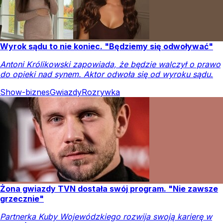
Wyrok sądu to nie koniec. "Będziemy się odwoływać"
Antoni Królikowski zapowiada, że będzie walczył o prawo
do opieki nad synem. Aktor odwoła się od wyroku sądu.
Show-biznes
Gwiazdy
Rozrywka
Żona gwiazdy TVN dostała swój program. "Nie zawsze
grzecznie"
Partnerka Kuby Wojewódzkiego rozwija swoją karierę w