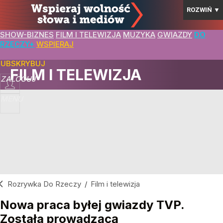
ROZWIŃ
▼
SHOW-BIZNES
FILM I TELEWIZJA
MUZYKA
GWIAZDY
DO
RZECZY+
WSPIERAJ
SUBSKRYBUJ
FILM I TELEWIZJA
ZALOGUJ
MENU
Rozrywka Do Rzeczy
/
Film i telewizja
Nowa praca byłej gwiazdy TVP.
Została prowadzącą