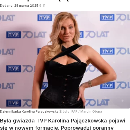
Dodano:
28
marca
2025
9:11
Dziennikarka Karolina Pajączkowska
Źródło:
PAP
/
Marcin Obara
Była gwiazda TVP Karolina Pajączkowska pojawi
się w nowym formacie. Poprowadzi poranny