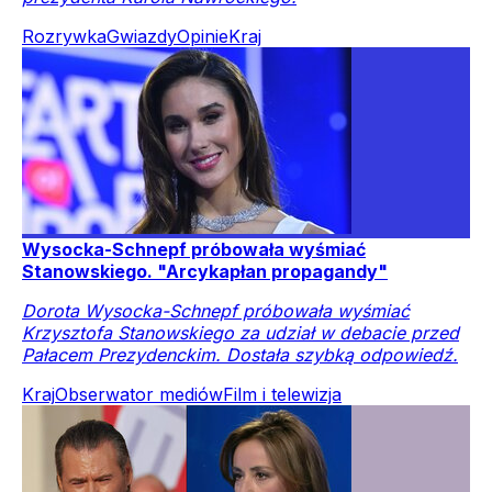
Rozrywka
Gwiazdy
Opinie
Kraj
Wysocka-Schnepf próbowała wyśmiać
Stanowskiego. "Arcykapłan propagandy"
Dorota Wysocka-Schnepf próbowała wyśmiać
Krzysztofa Stanowskiego za udział w debacie przed
Pałacem Prezydenckim. Dostała szybką odpowiedź.
Kraj
Obserwator mediów
Film i telewizja