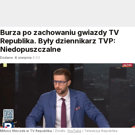
Burza po zachowaniu gwiazdy TV
Republika. Były dziennikarz TVP:
Niedopuszczalne
Dodano:
6
sierpnia
8:03
Miłosz Kłeczek w TV Republika
/ Źródło:
YouTube
/
Telewizja Republika