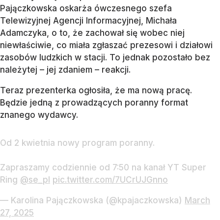
Pajączkowska oskarża ówczesnego szefa
Telewizyjnej Agencji Informacyjnej, Michała
Adamczyka, o to, że zachował się wobec niej
niewłaściwie, co miała zgłaszać prezesowi i działowi
zasobów ludzkich w stacji. To jednak pozostało bez
należytej – jej zdaniem – reakcji.
Teraz prezenterka ogłosiła, że ma nową pracę.
Będzie jedną z prowadzących poranny format
znanego wydawcy.
Od 2 kwietnia nowy program poranny.
Zapraszamy codziennie od 7:50 na kanał YT Super
Ring
@se_pl
pic.twitter.com/7UCrUJGnno
— Karolina Pajączkowska (@kpajaczkowska)
March
27, 2025