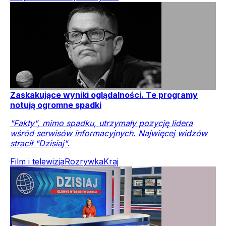
Zaskakujące wyniki oglądalności. Te programy
notują ogromne spadki
"Fakty", mimo spadku, utrzymały pozycję lidera
wśród serwisów informacyjnych. Najwięcej widzów
stracił "Dzisiaj".
Film i telewizja
Rozrywka
Kraj