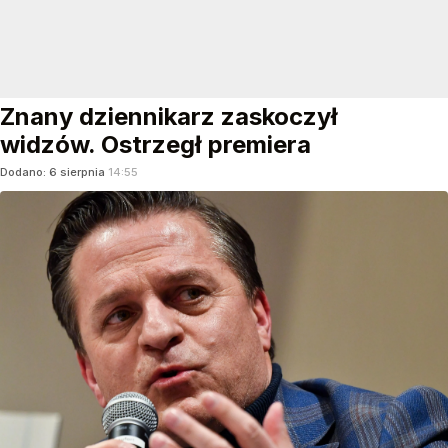
Znany dziennikarz zaskoczył
widzów. Ostrzegł premiera
Dodano:
6
sierpnia
14:55