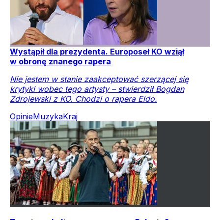
Wystąpił dla prezydenta. Europoseł KO wziął
w obronę znanego rapera
Nie jestem w stanie zaakceptować szerzącej się
krytyki wobec tego artysty – stwierdził Bogdan
Zdrojewski z KO. Chodzi o rapera Eldo.
Opinie
Muzyka
Kraj