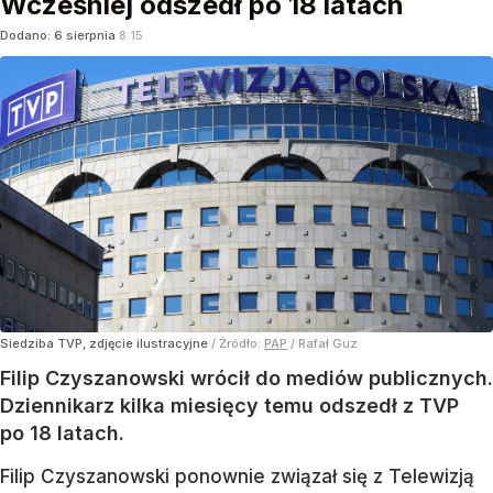
Wcześniej odszedł po 18 latach
Dodano:
6
sierpnia
8:15
Siedziba TVP, zdjęcie ilustracyjne
/ Źródło:
PAP
/
Rafał Guz
Filip Czyszanowski wrócił do mediów publicznych.
Dziennikarz kilka miesięcy temu odszedł z TVP
po 18 latach.
Filip Czyszanowski ponownie związał się z Telewizją