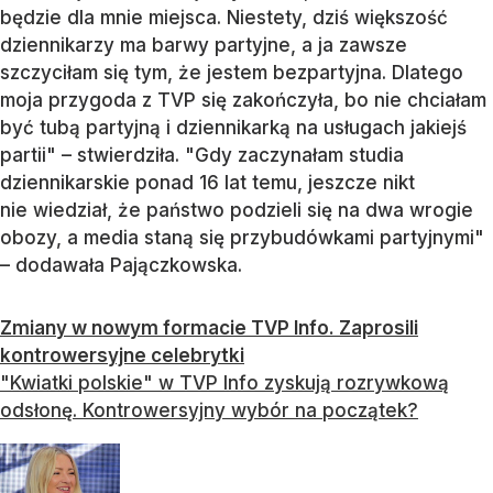
będzie dla mnie miejsca. Niestety, dziś większość
dziennikarzy ma barwy partyjne, a ja zawsze
szczyciłam się tym, że jestem bezpartyjna. Dlatego
moja przygoda z TVP się zakończyła, bo nie chciałam
być tubą partyjną i dziennikarką na usługach jakiejś
partii" – stwierdziła. "Gdy zaczynałam studia
dziennikarskie ponad 16 lat temu, jeszcze nikt
nie wiedział, że państwo podzieli się na dwa wrogie
obozy, a media staną się przybudówkami partyjnymi"
– dodawała Pajączkowska.
Zmiany w nowym formacie TVP Info. Zaprosili
kontrowersyjne celebrytki
"Kwiatki polskie" w TVP Info zyskują rozrywkową
odsłonę. Kontrowersyjny wybór na początek?