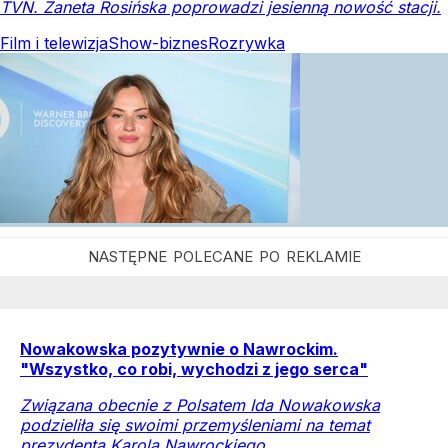
TVN. Żaneta Rosińska poprowadzi jesienną nowość stacji.
Film i telewizja
Show-biznes
Rozrywka
Nowakowska pozytywnie o Nawrockim.
"Wszystko, co robi, wychodzi z jego serca"
Związana obecnie z Polsatem Ida Nowakowska
podzieliła się swoimi przemyśleniami na temat
prezydenta Karola Nawrockiego.