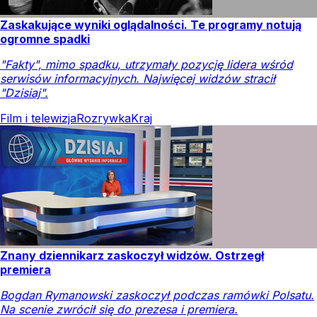
Zaskakujące wyniki oglądalności. Te programy notują
ogromne spadki
"Fakty", mimo spadku, utrzymały pozycję lidera wśród
serwisów informacyjnych. Najwięcej widzów stracił
"Dzisiaj".
Film i telewizja
Rozrywka
Kraj
Znany dziennikarz zaskoczył widzów. Ostrzegł
premiera
Bogdan Rymanowski zaskoczył podczas ramówki Polsatu.
Na scenie zwrócił się do prezesa i premiera.