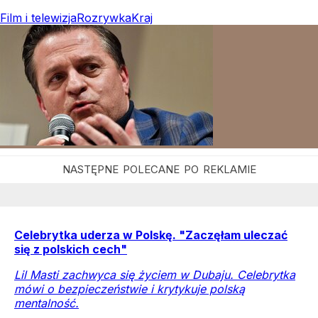
Film i telewizja
Rozrywka
Kraj
Celebrytka uderza w Polskę. "Zaczęłam uleczać
się z polskich cech"
Lil Masti zachwyca się życiem w Dubaju. Celebrytka
mówi o bezpieczeństwie i krytykuje polską
mentalność.