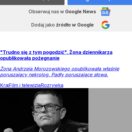
Obserwuj nas
w
Google News
Dodaj jako
źródło w Google
"Trudno się z tym pogodzić". Żona dziennikarza
opublikowała pożegnanie
Żona Andrzeja Morozowskiego opublikowała właśnie
poruszający nekrolog. Padły poruszające słowa.
Kraj
Film i telewizja
Rozrywka