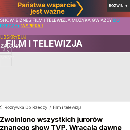
ROZWIŃ
▼
SHOW-BIZNES
FILM I TELEWIZJA
MUZYKA
GWIAZDY
DO
RZECZY+
WSPIERAJ
SUBSKRYBUJ
FILM I TELEWIZJA
ZALOGUJ
MENU
Rozrywka Do Rzeczy
/
Film i telewizja
Zwolniono wszystkich jurorów
znanego show TVP. Wracają dawne