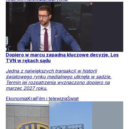
Dopiero w marcu zapadną kluczowe decyzje. Los
TVN w rękach sądu
Jedna z największych transakcji w historii
światowego rynku medialnego utknęła w sądzie.
Termin jej rozpatrzenia wyznaczono dopiero na
marzec 2027 roku.
Ekonomia
Kraj
Film i telewizja
Świat