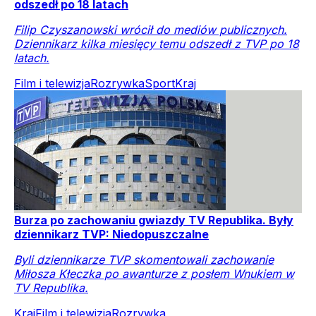
odszedł po 18 latach
Filip Czyszanowski wrócił do mediów publicznych.
Dziennikarz kilka miesięcy temu odszedł z TVP po 18
latach.
Film i telewizja
Rozrywka
Sport
Kraj
Burza po zachowaniu gwiazdy TV Republika. Były
dziennikarz TVP: Niedopuszczalne
Byli dziennikarze TVP skomentowali zachowanie
Miłosza Kłeczka po awanturze z posłem Wnukiem w
TV Republika.
Kraj
Film i telewizja
Rozrywka