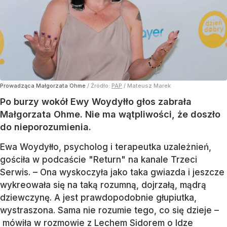
Prowadząca Małgorzata Ohme
/ Źródło:
PAP
/
Mateusz Marek
Po burzy wokół Ewy Woydyłło głos zabrała
Małgorzata Ohme. Nie ma wątpliwości, że doszło
do nieporozumienia.
Ewa Woydyłło, psycholog i terapeutka uzależnień,
gościła w podcaście "Return" na kanale Trzeci
Serwis. – Ona wyskoczyła jako taka gwiazda i jeszcze
wykreowała się na taką rozumną, dojrzałą, mądrą
dziewczynę. A jest prawdopodobnie głupiutka,
wystraszona. Sama nie rozumie tego, co się dzieje –
mówiła w rozmowie z Lechem Sidorem o Idze