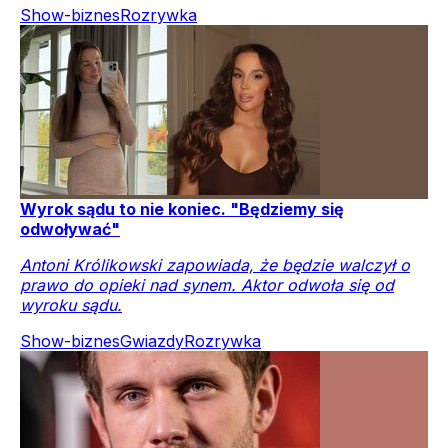
Show-biznes
Rozrywka
Wyrok sądu to nie koniec. "Będziemy się
odwoływać"
Antoni Królikowski zapowiada, że będzie walczył o
prawo do opieki nad synem. Aktor odwoła się od
wyroku sądu.
Show-biznes
Gwiazdy
Rozrywka