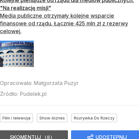
Kolejne pieniądze od rządu dla mediów publicznych.
"Na realizację misji"
Media publiczne otrzymały kolejne wsparcie
finansowe od rządu. Łącznie 425 mln zł z rezerwy
celowej.
Opracowała:
Małgorzata Puzyr
Źródło:
Pudelek.pl
Film i telewizja
Show-biznes
Rozrywka Do Rzeczy
SKOMENTUJ
UDOSTĘPNIJ
8