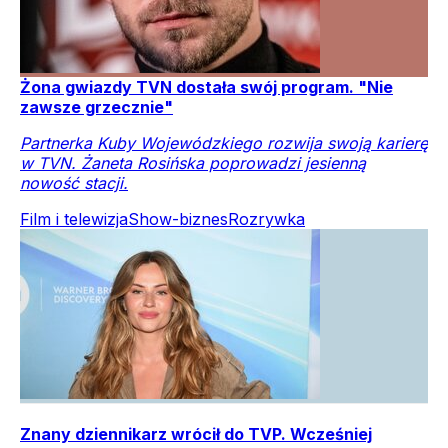
Żona gwiazdy TVN dostała swój program. "Nie
zawsze grzecznie"
Partnerka Kuby Wojewódzkiego rozwija swoją karierę
w TVN. Żaneta Rosińska poprowadzi jesienną
nowość stacji.
Film i telewizja
Show-biznes
Rozrywka
Znany dziennikarz wrócił do TVP. Wcześniej