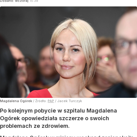
Dodano:
wczoraj
15:38
Magdalena Ogórek
/ Źródło:
PAP
/
Jacek Turczyk
Po kolejnym pobycie w szpitalu Magdalena
Ogórek opowiedziała szczerze o swoich
problemach ze zdrowiem.