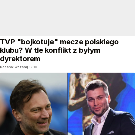
TVP "bojkotuje" mecze polskiego
klubu? W tle konflikt z byłym
dyrektorem
Dodano:
wczoraj
17:18