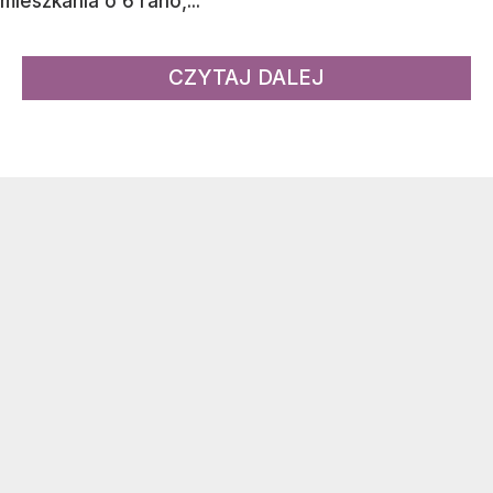
mieszkania o 6 rano,...
CZYTAJ DALEJ