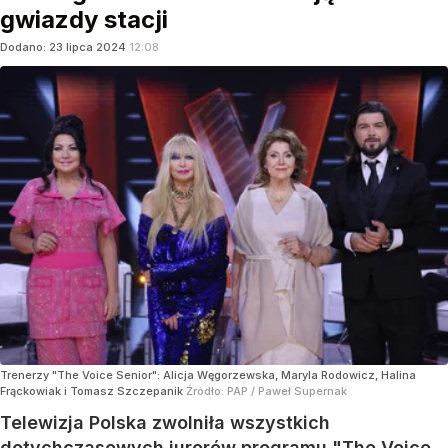
gwiazdy stacji
Dodano:
23
lipca
2024
12:08
Trenerzy "The Voice Senior": Alicja Węgorzewska, Maryla Rodowicz, Halina
Frąckowiak i Tomasz Szczepanik
Źródło:
PAP
/
Paweł Supernak
Telewizja Polska zwolniła wszystkich
dotychczasowych jurorów programu "The Voice