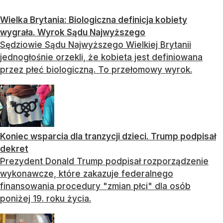
Wielka Brytania: Biologiczna definicja kobiety
wygrała. Wyrok Sądu Najwyższego
Sędziowie Sądu Najwyższego Wielkiej Brytanii
jednogłośnie orzekli, że kobieta jest definiowana
przez płeć biologiczną. To przełomowy wyrok.
Koniec wsparcia dla tranzycji dzieci. Trump podpisał
dekret
Prezydent Donald Trump podpisał rozporządzenie
wykonawcze, które zakazuje federalnego
finansowania procedury "zmian płci" dla osób
poniżej 19. roku życia.