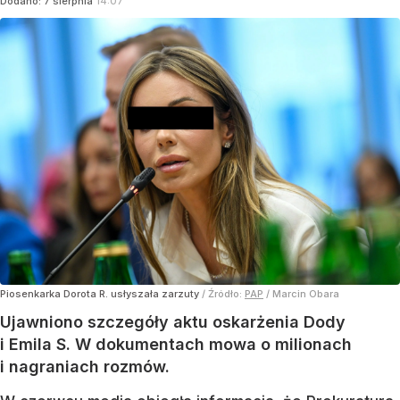
Dodano:
7
sierpnia
14:07
Piosenkarka Dorota R. usłyszała zarzuty
/ Źródło:
PAP
/
Marcin Obara
Ujawniono szczegóły aktu oskarżenia Dody
i Emila S. W dokumentach mowa o milionach
i nagraniach rozmów.