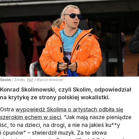
Skolim
/ Źródło:
PAP
/
Marcin Bielecki
Konrad Skolimowski, czyli Skolim, odpowiedział
na krytykę ze strony polskiej wokalistki.
Ostra
wypowiedź Skolima o artystach odbiła się
szerokim echem w sieci
. "Jak mają nasze pieniądze
iść, to na dzieci, na drogi, a nie na jakieś ku**y
i ćpunów" – stwierdził muzyk. Za te słowa