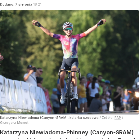
Dodano:
7
sierpnia
18:21
Katarzyna Niewiadoma (Canyon-SRAM), kolarka szosowa
/ Źródło:
PAP
/
Grzegorz Momot
Katarzyna Niewiadoma-Phinney (Canyon-SRAM)