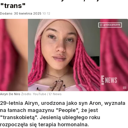
"trans"
Dodano:
30
kwietnia
2025
10:12
Airyn De Niro
Źródło:
YouTube
/
E! News
29-letnia Airyn, urodzona jako syn Aron, wyznała
na łamach magazynu "People", że jest
"transkobietą". Jesienią ubiegłego roku
rozpoczęła się terapia hormonalna.