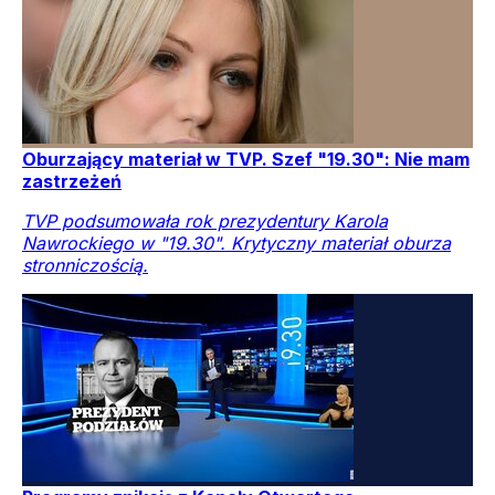
Oburzający materiał w TVP. Szef "19.30": Nie mam
zastrzeżeń
TVP podsumowała rok prezydentury Karola
Nawrockiego w "19.30". Krytyczny materiał oburza
stronniczością.