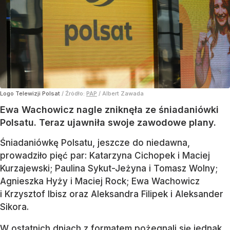
Logo Telewizji Polsat
/ Źródło:
PAP
/
Albert Zawada
Ewa Wachowicz nagle zniknęła ze śniadaniówki
Polsatu. Teraz ujawniła swoje zawodowe plany.
Śniadaniówkę Polsatu, jeszcze do niedawna,
prowadziło pięć par: Katarzyna Cichopek i Maciej
Kurzajewski; Paulina Sykut-Jeżyna i Tomasz Wolny;
Agnieszka Hyży i Maciej Rock; Ewa Wachowicz
i Krzysztof Ibisz oraz Aleksandra Filipek i Aleksander
Sikora.
W ostatnich dniach z formatem pożegnali się jednak