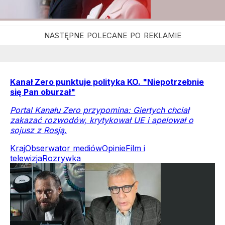
Kanał Zero punktuje polityka KO. "Niepotrzebnie
się Pan oburzał"
Portal Kanału Zero przypomina: Giertych chciał
zakazać rozwodów, krytykował UE i apelował o
sojusz z Rosją.
Kraj
Obserwator mediów
Opinie
Film i
telewizja
Rozrywka