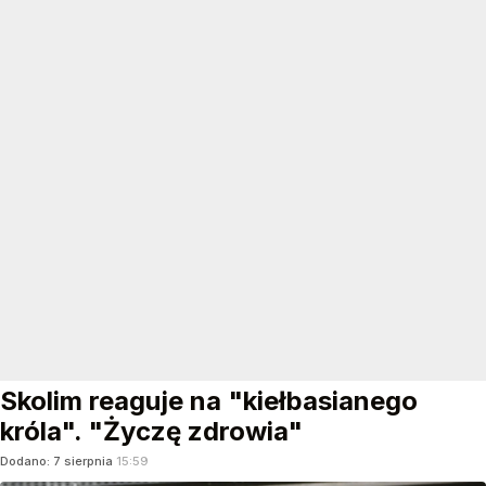
Skolim reaguje na "kiełbasianego
króla". "Życzę zdrowia"
Dodano:
7
sierpnia
15:59