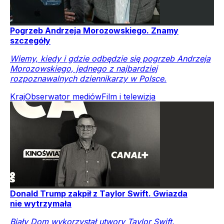
Pogrzeb Andrzeja Morozowskiego. Znamy
szczegóły
Wiemy, kiedy i gdzie odbędzie się pogrzeb Andrzeja
Morozowskiego, jednego z najbardziej
rozpoznawalnych dziennikarzy w Polsce.
Kraj
Obserwator mediów
Film i telewizja
Donald Trump zakpił z Taylor Swift. Gwiazda
nie wytrzymała
Biały Dom wykorzystał utwory Taylor Swift.