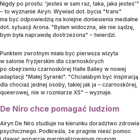
Nigdy po prostu: 'jesteś w sam raz, taka, jaka jesteś'"
– to wyznanie Airyn. Wywiad dot. bycia "trans"
ma być odpowiedzią na kolejne doniesienia medialne
dot. sytuacji Arona. "Byłam widoczna, ale nie sądzę,
bym była naprawdę dostrzeżona" – twierdzi.
Punktem zwrotnym miała być pierwsza wizyta
w salonie fryzjerskim dla czarnoskórych
po obejrzeniu czarnoskórej Halle Bailey w nowej
adaptacji "Małej Syrenki". "Chciałabym być inspiracją
dla chociaż jednej osoby, takiej jak ja – czarnoskórej,
queerowej, nie w rozmiarze XS" – wyznaje.
De Niro chce pomagać ludziom
Airyn De Niro studiuje na kierunku doradztwo zdrowia
psychicznego. Podkreśla, że pragnie nieść pomoc
i dawać wsparcie marginalizowanym grupom