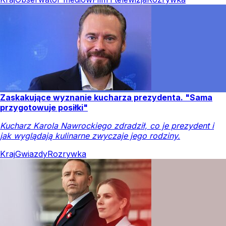
Zaskakujące wyznanie kucharza prezydenta. "Sama
przygotowuje posiłki"
Kucharz Karola Nawrockiego zdradził, co je prezydent i
jak wyglądają kulinarne zwyczaje jego rodziny.
Kraj
Gwiazdy
Rozrywka