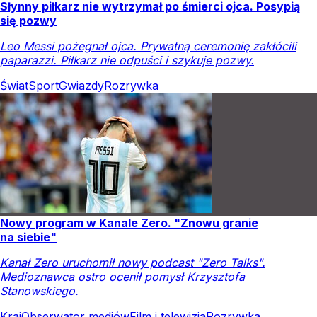
Słynny piłkarz nie wytrzymał po śmierci ojca. Posypią
się pozwy
Leo Messi pożegnał ojca. Prywatną ceremonię zakłócili
paparazzi. Piłkarz nie odpuści i szykuje pozwy.
Świat
Sport
Gwiazdy
Rozrywka
Nowy program w Kanale Zero. "Znowu granie
na siebie"
Kanał Zero uruchomił nowy podcast "Zero Talks".
Medioznawca ostro ocenił pomysł Krzysztofa
Stanowskiego.
Kraj
Obserwator mediów
Film i telewizja
Rozrywka