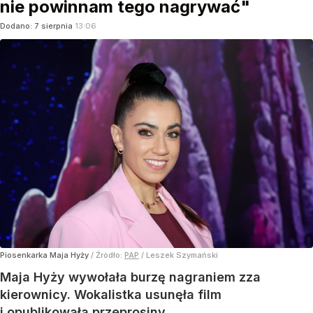
nie powinnam tego nagrywać"
Dodano:
7
sierpnia
13:06
Piosenkarka Maja Hyży
/ Źródło:
PAP
/
Leszek Szymański
Maja Hyży wywołała burzę nagraniem zza
kierownicy. Wokalistka usunęła film
i opublikowała przeprosiny.