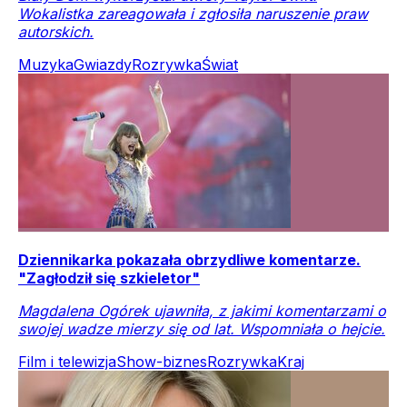
Wokalistka zareagowała i zgłosiła naruszenie praw
autorskich.
Muzyka
Gwiazdy
Rozrywka
Świat
Dziennikarka pokazała obrzydliwe komentarze.
"Zagłodził się szkieletor"
Magdalena Ogórek ujawniła, z jakimi komentarzami o
swojej wadze mierzy się od lat. Wspomniała o hejcie.
Film i telewizja
Show-biznes
Rozrywka
Kraj