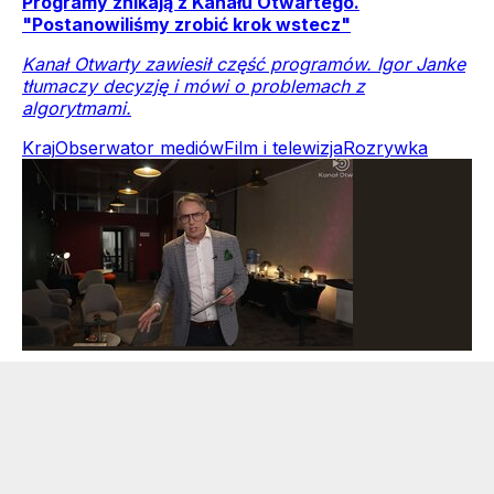
Programy znikają z Kanału Otwartego.
"Postanowiliśmy zrobić krok wstecz"
Kanał Otwarty zawiesił część programów. Igor Janke
tłumaczy decyzję i mówi o problemach z
algorytmami.
Kraj
Obserwator mediów
Film i telewizja
Rozrywka