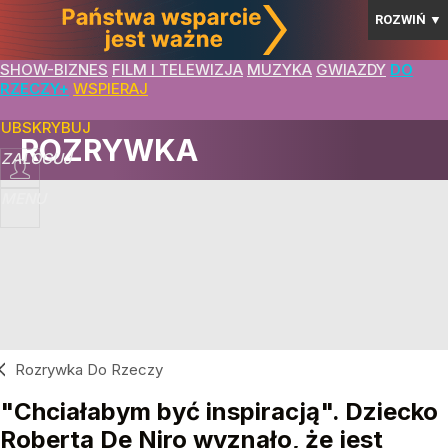
ROZWIŃ
▼
SHOW-BIZNES
FILM I TELEWIZJA
MUZYKA
GWIAZDY
DO
RZECZY+
WSPIERAJ
SUBSKRYBUJ
ROZRYWKA
ZALOGUJ
MENU
Rozrywka Do Rzeczy
"Chciałabym być inspiracją". Dziecko
Roberta De Niro wyznało, że jest