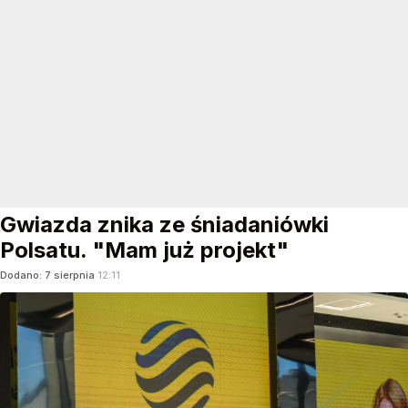
Gwiazda znika ze śniadaniówki
Polsatu. "Mam już projekt"
Dodano:
7
sierpnia
12:11