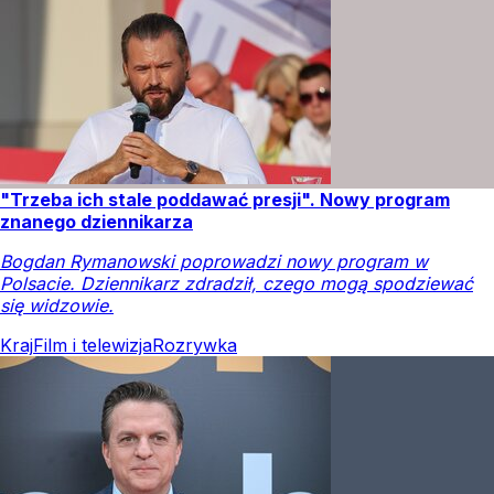
"Trzeba ich stale poddawać presji". Nowy program
znanego dziennikarza
Bogdan Rymanowski poprowadzi nowy program w
Polsacie. Dziennikarz zdradził, czego mogą spodziewać
się widzowie.
Kraj
Film i telewizja
Rozrywka