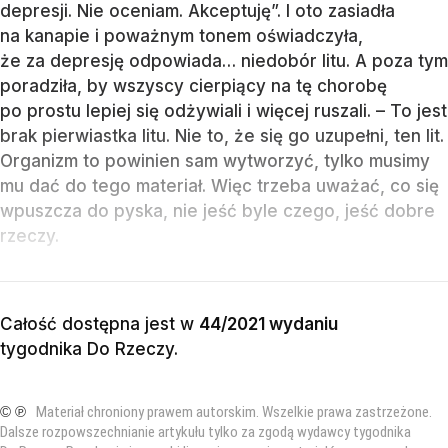
depresji. Nie oceniam. Akceptuję”. I oto zasiadła
na kanapie i poważnym tonem oświadczyła,
że za depresję odpowiada… niedobór litu. A poza tym
poradziła, by wszyscy cierpiący na tę chorobę
po prostu lepiej się odżywiali i więcej ruszali. – To jest
brak pierwiastka litu. Nie to, że się go uzupełni, ten lit.
Organizm to powinien sam wytworzyć, tylko musimy
mu dać do tego materiał. Więc trzeba uważać, co się
wpuszcza do pyska, nie jeść byle czego, jeść dobre
rzeczy.
Całość dostępna jest w
44/2021 wydaniu
tygodnika Do Rzeczy
.
© ℗
Materiał chroniony prawem autorskim. Wszelkie prawa zastrzeżone.
Dalsze rozpowszechnianie artykułu tylko za zgodą wydawcy tygodnika