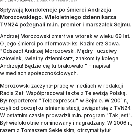
Andrzej Morozowski
/ Źródło:
PAP
/
Piotr Nowak
Spływają kondolencje po śmierci Andrzeja
Morozowskiego. Wieloletniego dziennikarza
TVN24 pożegnali m.in. premier i marszałek Sejmu.
Andrzej Morozowski zmarł we wtorek w wieku 69 lat.
O jego śmierci poinformował ks. Kazimierz Sowa.
"Odszedł Andrzej Morozowski. Mądry i uczciwy
człowiek, świetny dziennikarz, znakomity kolega.
Andrzeju! Będzie cię tu brakowało!" – napisał
w mediach społecznościowych.
Morozowski zaczynał pracę w mediach w redakcji
Radia Zet. Współpracował także z Telewizją Polską.
Był reporterem "Teleexpressu" w Sejmie. W 2001 r.,
czyli od początku istnienia stacji, związał się z TVN24.
W ostatnim czasie prowadził m.in. program "Tak jest".
Był wielokrotnie nominowany i nagradzany. W 2006 r.,
razem z Tomaszem Sekielskim, otrzymał tytuł