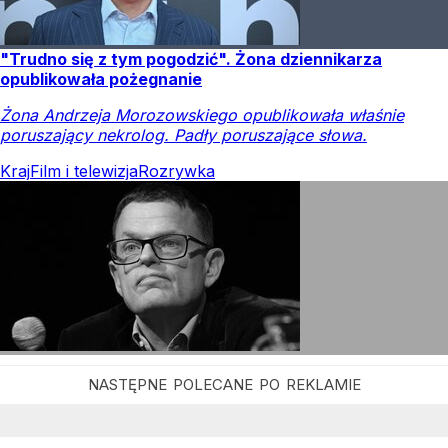
"Trudno się z tym pogodzić". Żona dziennikarza
opublikowała pożegnanie
Żona Andrzeja Morozowskiego opublikowała właśnie
poruszający nekrolog. Padły poruszające słowa.
Kraj
Film i telewizja
Rozrywka