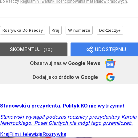
Do Rzeczy.
Regulamin i warunki licencjonowania materiałów prasowych
.
Rozrywka Do Rzeczy
Kraj
W numerze
DoRzeczy+
SKOMENTUJ
UDOSTĘPNIJ
10
Obserwuj nas
w
Google News
Dodaj jako
źródło w Google
Stanowski u prezydenta. Polityk KO nie wytrzymał
Stanowski wystąpił podczas rocznicy prezydentury Karola
Nawrockiego. Poseł Giertych nie mógł tego przemilczeć.
Kraj
Film i telewizja
Rozrywka