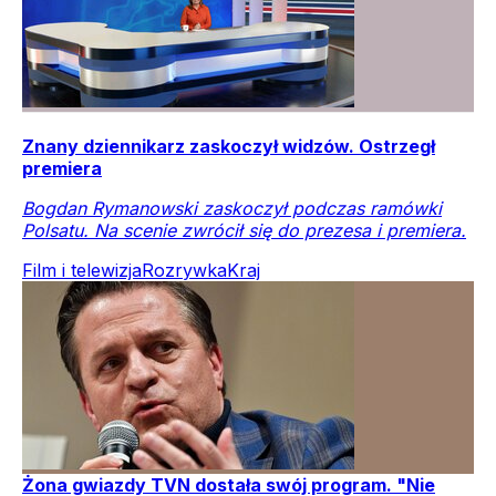
Znany dziennikarz zaskoczył widzów. Ostrzegł
premiera
Bogdan Rymanowski zaskoczył podczas ramówki
Polsatu. Na scenie zwrócił się do prezesa i premiera.
Film i telewizja
Rozrywka
Kraj
Żona gwiazdy TVN dostała swój program. "Nie