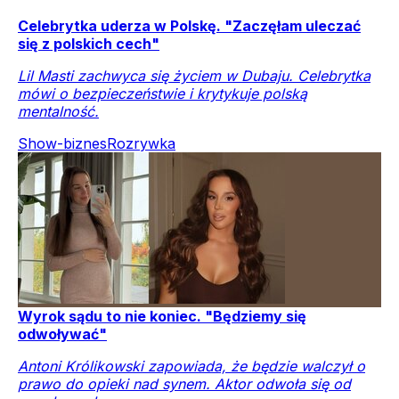
Celebrytka uderza w Polskę. "Zaczęłam uleczać
się z polskich cech"
Lil Masti zachwyca się życiem w Dubaju. Celebrytka
mówi o bezpieczeństwie i krytykuje polską
mentalność.
Show-biznes
Rozrywka
Wyrok sądu to nie koniec. "Będziemy się
odwoływać"
Antoni Królikowski zapowiada, że będzie walczył o
prawo do opieki nad synem. Aktor odwoła się od