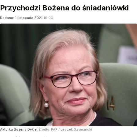
Przychodzi Bożena do śniadaniówki
Dodano:
1
listopada
2021
16:00
Aktorka Bożena Dykiel
Źródło:
PAP
/
Leszek Szymański