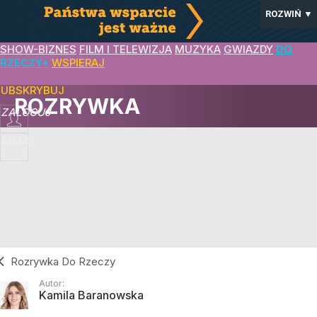
ROZWIŃ
▼
SHOW-BIZNES
FILM I TELEWIZJA
MUZYKA
GWIAZDY
DO
RZECZY+
WSPIERAJ
SUBSKRYBUJ
ROZRYWKA
ZALOGUJ
MENU
Rozrywka Do Rzeczy
Autor:
Kamila Baranowska