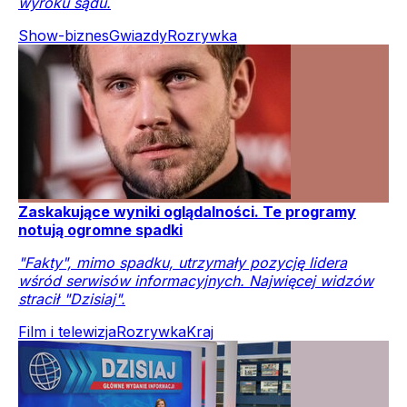
wyroku sądu.
Show-biznes
Gwiazdy
Rozrywka
Zaskakujące wyniki oglądalności. Te programy
notują ogromne spadki
"Fakty", mimo spadku, utrzymały pozycję lidera
wśród serwisów informacyjnych. Najwięcej widzów
stracił "Dzisiaj".
Film i telewizja
Rozrywka
Kraj