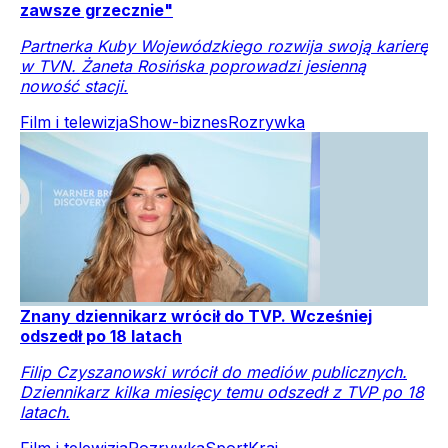
zawsze grzecznie"
Partnerka Kuby Wojewódzkiego rozwija swoją karierę
w TVN. Żaneta Rosińska poprowadzi jesienną
nowość stacji.
Film i telewizja
Show-biznes
Rozrywka
Znany dziennikarz wrócił do TVP. Wcześniej
odszedł po 18 latach
Filip Czyszanowski wrócił do mediów publicznych.
Dziennikarz kilka miesięcy temu odszedł z TVP po 18
latach.
Film i telewizja
Rozrywka
Sport
Kraj