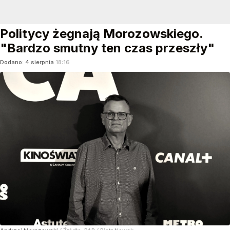
Politycy żegnają Morozowskiego.
"Bardzo smutny ten czas przeszły"
Dodano:
4
sierpnia
18:16