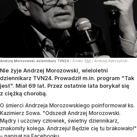
Andrzej Morozowski, dziennikarz TVN24
/ Źródło:
PAP
/
Andrzej Rybczyński
Nie żyje Andrzej Morozowski, wieloletni
dziennikarz TVN24. Prowadził m.in. program "Tak
jest". Miał 69 lat. Przez ostatnie lata borykał się
z ciężką chorobą.
O śmierci Andrzeja Morozowskiego poinformował ks.
Kazimierz Sowa. "Odszedł Andrzej Morozowski.
Mądry i uczciwy człowiek, świetny dziennikarz,
znakomity kolega. Andrzeju! Będzie cię tu brakowało!"
– napisał na Facebooku.