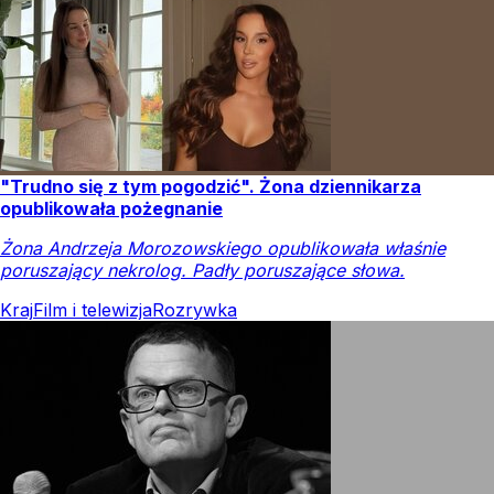
"Trudno się z tym pogodzić". Żona dziennikarza
opublikowała pożegnanie
Żona Andrzeja Morozowskiego opublikowała właśnie
poruszający nekrolog. Padły poruszające słowa.
Kraj
Film i telewizja
Rozrywka