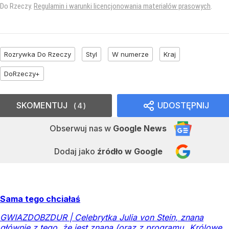
Do Rzeczy.
Regulamin i warunki licencjonowania materiałów prasowych
.
Rozrywka Do Rzeczy
Styl
W numerze
Kraj
DoRzeczy+
SKOMENTUJ
UDOSTĘPNIJ
4
Obserwuj nas
w
Google News
Dodaj jako
źródło w Google
Sama tego chciałaś
GWIAZDOBZDUR | Celebrytka Julia von Stein, znana
głównie z tego, że jest znana (oraz z programu „Królowe