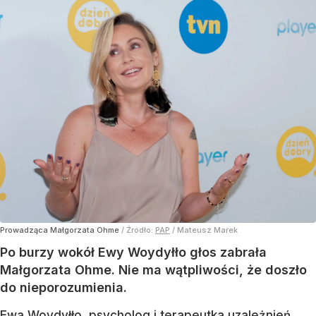
Prowadząca Małgorzata Ohme
/ Źródło:
PAP
/
Mateusz Marek
Po burzy wokół Ewy Woydyłło głos zabrała
Małgorzata Ohme. Nie ma wątpliwości, że doszło
do nieporozumienia.
Ewa Woydyłło, psycholog i terapeutka uzależnień,