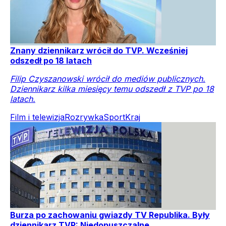
Znany dziennikarz wrócił do TVP. Wcześniej
odszedł po 18 latach
Filip Czyszanowski wrócił do mediów publicznych.
Dziennikarz kilka miesięcy temu odszedł z TVP po 18
latach.
Film i telewizja
Rozrywka
Sport
Kraj
Burza po zachowaniu gwiazdy TV Republika. Były
dziennikarz TVP: Niedopuszczalne