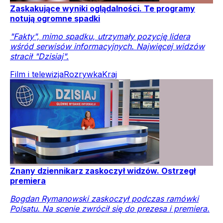
Zaskakujące wyniki oglądalności. Te programy
notują ogromne spadki
"Fakty", mimo spadku, utrzymały pozycję lidera
wśród serwisów informacyjnych. Najwięcej widzów
stracił "Dzisiaj".
Film i telewizja
Rozrywka
Kraj
Znany dziennikarz zaskoczył widzów. Ostrzegł
premiera
Bogdan Rymanowski zaskoczył podczas ramówki
Polsatu. Na scenie zwrócił się do prezesa i premiera.