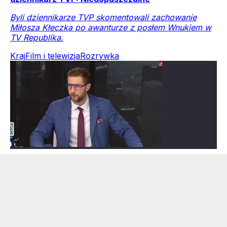
Byli dziennikarze TVP skomentowali zachowanie
Miłosza Kłeczka po awanturze z posłem Wnukiem w
TV Republika.
Kraj
Film i telewizja
Rozrywka