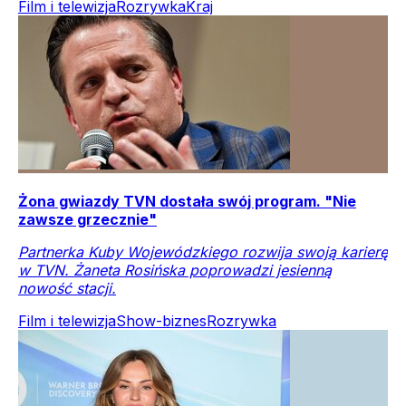
Film i telewizja
Rozrywka
Kraj
Żona gwiazdy TVN dostała swój program. "Nie
zawsze grzecznie"
Partnerka Kuby Wojewódzkiego rozwija swoją karierę
w TVN. Żaneta Rosińska poprowadzi jesienną
nowość stacji.
Film i telewizja
Show-biznes
Rozrywka